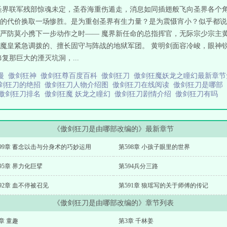
圣界联军残部惊魂未定，圣吞海重伤遁走，消息如同插翅般飞向圣界各个角
的代价换取一场惨胜。是为重创圣界有生力量？是为震慑宵小？似乎都说
严防莫小携下一步动作之时—— 魔界新任命的总指挥官，无际宗少宗主
魔皇紧急调拨的、擅长固守与阵战的地狱军团。 黄明剑面容冷峻，眼神
复那巨大的湮灭坑洞，...
动漫
傲剑狂神
傲剑狂尊百度百科
傲剑狂刀
傲剑狂魔妖龙之瞳幻最新章
剑狂刀的绝招
傲剑狂刀人物介绍图
傲剑狂刀在线阅读
傲剑狂刀是哪部
傲剑狂刀排名
傲剑狂魔 妖龙之瞳幻
傲剑狂刀剧情介绍
傲剑狂刀有吗
《傲剑狂刀是由哪部改编的》最新章节
599章 蓄念以击与分身术的巧妙运用
第598章 小孩子眼里的世界
95章 界力化巨擘
第594兵分三路
92章 血不停被召见
第591章 狼瑶写的关于师傅的传记
《傲剑狂刀是由哪部改编的》章节列表
章 童趣
第3章 千林姜