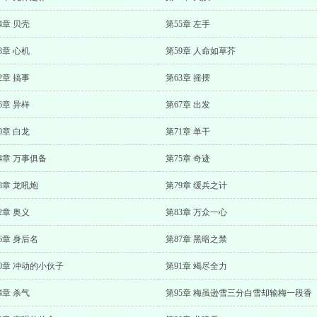
4章 贝壳
第55章 左手
8章 心机
第59章 人命如草芥
2章 搞事
第63章 摇摆
6章 异样
第67章 出发
0章 白龙
第71章 单干
4章 万事俱备
第75章 奇迹
8章 龙吼炮
第79章 缓兵之计
2章 奥义
第83章 万众一心
6章 身后名
第87章 黑暗之禁
0章 冲动的小伙子
第91章 竭尽全力
4章 杀气
第95章 梅虽逊雪三分白雪却输梅一段香