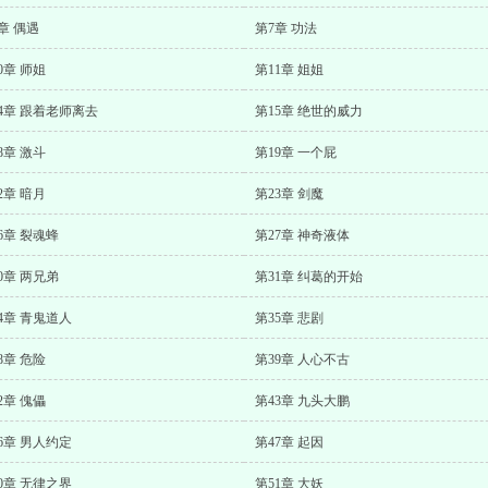
章 偶遇
第7章 功法
0章 师姐
第11章 姐姐
4章 跟着老师离去
第15章 绝世的威力
8章 激斗
第19章 一个屁
2章 暗月
第23章 剑魔
6章 裂魂蜂
第27章 神奇液体
0章 两兄弟
第31章 纠葛的开始
4章 青鬼道人
第35章 悲剧
8章 危险
第39章 人心不古
2章 傀儡
第43章 九头大鹏
6章 男人约定
第47章 起因
0章 无律之界
第51章 大妖