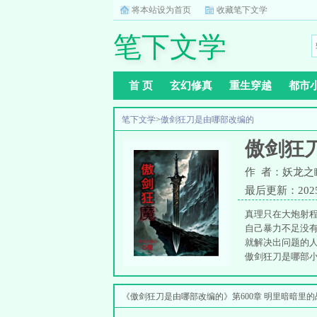
将本站设为首页
收藏笔下文学
笔下文学
首 页
玄幻修真
重生穿越
都市
笔下文学
>
傲剑狂刀是由哪部改编的
傲剑狂
作 者：妖龙之
最后更新：2025-0
真理只在大炮射
自己暴力不足没
就解决出问题的人
傲剑狂刀是哪部小
《傲剑狂刀是由哪部改编的》第600章 明里暗暗里的