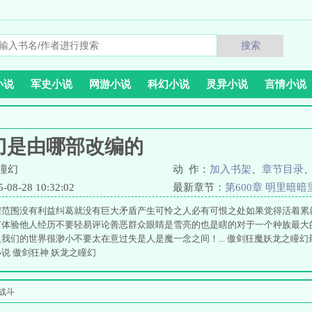
搜索
小说
军史小说
网游小说
科幻小说
灵异小说
言情小说
刀是由哪部改编的
瞳幻
动 作：
加入书架
、
章节目录
8-28 10:32:02
最新章节：
第600章 明里暗
程范围没有利益纠葛就没有巨大矛盾产生可怜之人必有可恨之处如果觉得活着累
有体验他人经历不要轻易评论善恶群众眼睛是雪亮的也是瞎的对于一个种族最大
我们的世界很渺小不要太在意过失是人是魔一念之间！... 傲剑狂魔妖龙之瞳幻
说 傲剑狂神 妖龙之瞳幻
战斗