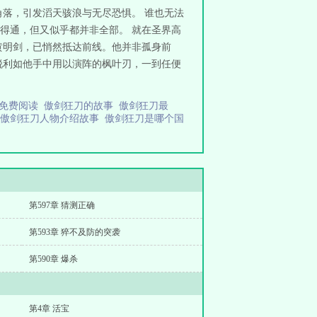
落，引发滔天骇浪与无尽恐惧。 谁也无法
得通，但又似乎都并非全部。 就在圣界高
黄明剑，已悄然抵达前线。他并非孤身前
锐利如他手中用以演阵的枫叶刃，一到任便
节免费阅读
傲剑狂刀的故事
傲剑狂刀最
傲剑狂刀人物介绍故事
傲剑狂刀是哪个国
第597章 猜测正确
第593章 猝不及防的突袭
第590章 爆杀
第4章 活宝