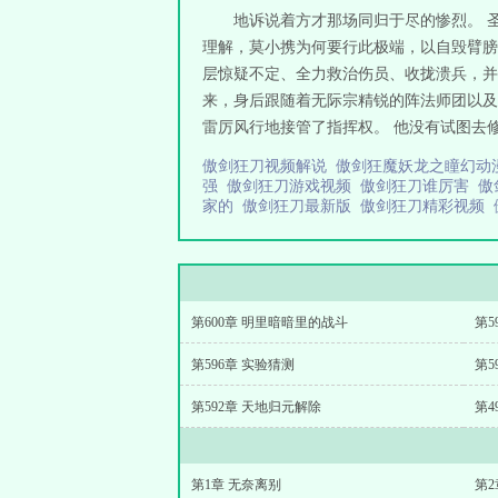
地诉说着方才那场同归于尽的惨烈。 
理解，莫小携为何要行此极端，以自毁臂膀
层惊疑不定、全力救治伤员、收拢溃兵，并
来，身后跟随着无际宗精锐的阵法师团以及
雷厉风行地接管了指挥权。 他没有试图去修
傲剑狂刀视频解说
傲剑狂魔妖龙之瞳幻
强
傲剑狂刀游戏视频
傲剑狂刀谁厉害
傲
家的
傲剑狂刀最新版
傲剑狂刀精彩视频
第600章 明里暗暗里的战斗
第
第596章 实验猜测
第5
第592章 天地归元解除
第4
第1章 无奈离别
第2