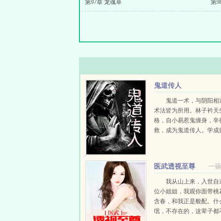
第97章 龙魂草
第9
鬼道传人
鬼道一术，与阴阳相
术法皆为所用。林子衿天
格，自小易惹鬼缠身，辛
救，成为鬼道传人。学成
厉鬼，灭邪祟。与美人相
校园都市，横跨阴阳两界
天改命！...
医武透视至尊
一
我从山上来，入世自
位小姐姐，我观你面带桃
含春，和我正是般配。什
氓，不存在的，这辈子都