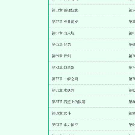
第53章 狐狸姐妹
第5
第57章 准备前夕
第5
第61章 出火坑
第6
第65章 兄弟
第6
第69章 邪剑
第7
第73章 战群妖
第7
第77章 一瞬之间
第7
第81章 水妖阵
第8
第85章 石壁上的眼睛
第8
第89章 武斗
第9
第93章 念力掠空
第9