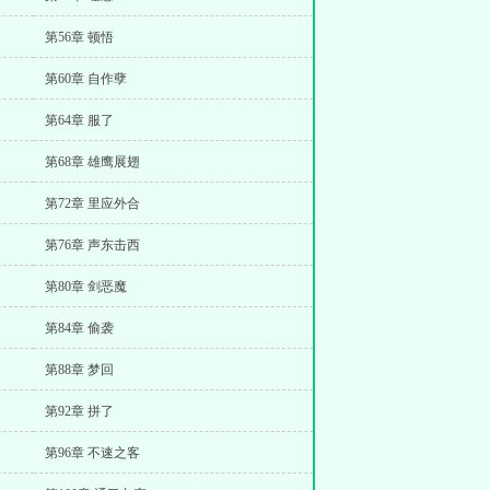
第56章 顿悟
第60章 自作孽
第64章 服了
第68章 雄鹰展翅
第72章 里应外合
第76章 声东击西
第80章 剑恶魔
第84章 偷袭
第88章 梦回
第92章 拼了
第96章 不速之客