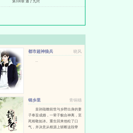
第100章 通了九窍
都市超神狼兵
晓风
...
锦乡里
青铜穗
皇孙陆瞻前世与乡野出身的妻
子奉旨成婚，一辈子貌合神离，至
死相敬如冰。重生回来他松了口
气，并决意从根源上斩断这段孽