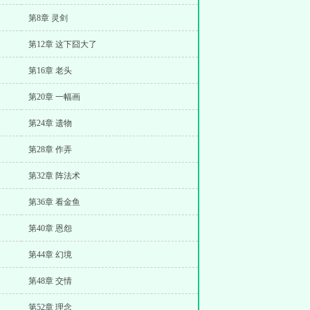
第8章 灵剑
第12章 这下囧大了
第16章 老头
第20章 一幅画
第24章 遗物
第28章 作弄
第32章 阵法术
第36章 看金鱼
第40章 恩怨
第44章 幻境
第48章 交情
第52章 理念