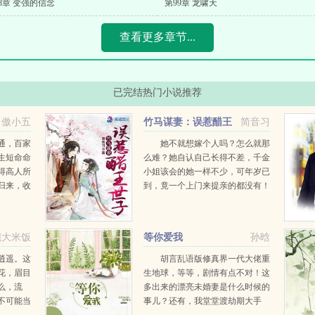
8章 变强的信念
第99章 龙啸天
查看更多章节...
已完结热门小说推荐
傲小五
竹马谋妻：误惹醋王
简音习
世子
通，百家
她不就想嫁个人吗？怎么就那
生短命命
么难？她自认自己长得不差，千金
得高人所
小姐该会的她一样不少，可年岁已
归来，收
到，竟一个上门来提亲的都没有！
伴，纵横
难道是自己不小心暴露了本性，把
，只为逆
那些男人都给吓到了？小姐，梁王
府的沐世子来提亲了！唉，算了算
碗大米饭
等你爱我
孙晗
了，就他吧，也没得可挑...
逍遥。这
胡言乱语版修真界一代大佬重
花，眉目
生地球，等等，剧情有点不对！这
么，流
多出来的漂亮未婚妻是什么时候的
不可能当
事儿？还有，我堂堂渡劫期大手