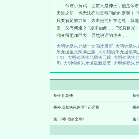
帝君小黄鸡，之前只是神王，他是帝君
天道之册，也无法挣脱灵魂间的约定啊！ 
只要有足够力量，轰击契约所在之处，就能
当，又有何难？ “原来如此……”张悬目光
洞变得更加巨大，显然说话的功夫，...
大明锦绣朱允熥全文阅读最新
大明锦绣朱
朱允熥全文阅读正版
大明锦绣朱允熥最
TXT
大明锦绣朱允熥朱元璋
大明锦绣朱
阁
大明锦绣朱允熥最新章节
大明锦绣朱允
番外 他是他
番外
番外 我都快死你你丫还逗我
番
第119章 宿命之章5
第1