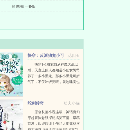
第100章 一餐饭
快穿：反派独宠小可
花四玉
爱
快穿1v1甜宠自从神魔大战以
后，天宫上的人都知道小仙女阿司
养了一条小黑龙。那条小黑龙可娇
气了，不仅吃饭要喂，就连睡觉也
要抱着。直到，小黑龙长成了大黑
龙。他把阿司推下了轮回台，自己
也跟着跳了下去。阿司，你不要我
蛇剑传奇
功夫小猫
了吗？阿司，你...
原创长篇小说连载，神话魔幻
穿越冒险悬疑探秘搞笑言情，草稿
首发，欢迎阅读！作品大纲森林河
谷大海群山草原沙漠冰川100章节