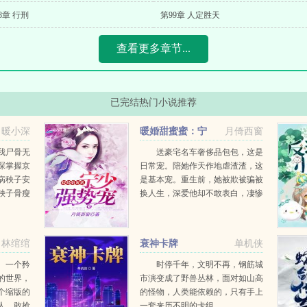
8章 行刑
第99章 人定胜天
查看更多章节...
已完结热门小说推荐
暖小深
暖婚甜蜜蜜：宁
月倚西窗
少，强势宠
我尸骨无
送豪宅名车奢侈品包包，这是
琛掌握京
日常宠。陪她作天作地虐渣渣，这
病秧子安
是基本宠。重生前，她被欺被骗被
秧子骨瘦
换人生，深爱他却不敢表白，凄惨
她惊艳亮
而死。重生后，她逆袭报仇发家致
外腥风血
富，专心爱他，从此走上人生颠
成了黏
峰。她说宁先生，今生有你足
林绾绾
衰神卡牌
单机侠
矣！...
。一个矜
时停千年，文明不再，钢筋城
的世界，
市演变成了野兽丛林，面对如山高
个缩版的
的怪物，人类能依赖的，只有手上
人，敢抢
一套来历不明的卡组。...