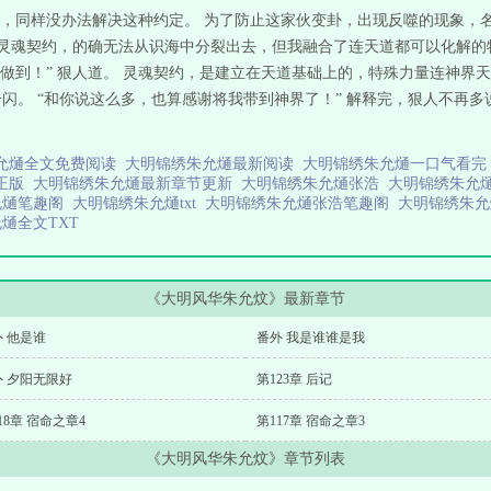
，同样没办法解决这种约定。 为了防止这家伙变卦，出现反噬的现象，
“灵魂契约，的确无法从识海中分裂出去，但我融合了连天道都可以化解
做到！” 狠人道。 灵魂契约，是建立在天道基础上的，特殊力量连神界
一闪。 “和你说这么多，也算感谢将我带到神界了！” 解释完，狠人不再
允熥全文免费阅读
大明锦绣朱允熥最新阅读
大明锦绣朱允熥一口气看
新正版
大明锦绣朱允熥最新章节更新
大明锦绣朱允熥张浩
大明锦绣朱允
允熥笔趣阁
大明锦绣朱允熥txt
大明锦绣朱允熥张浩笔趣阁
大明锦绣朱
熥全文TXT
《大明风华朱允炆》最新章节
 他是谁
番外 我是谁谁是我
外 夕阳无限好
第123章 后记
18章 宿命之章4
第117章 宿命之章3
《大明风华朱允炆》章节列表