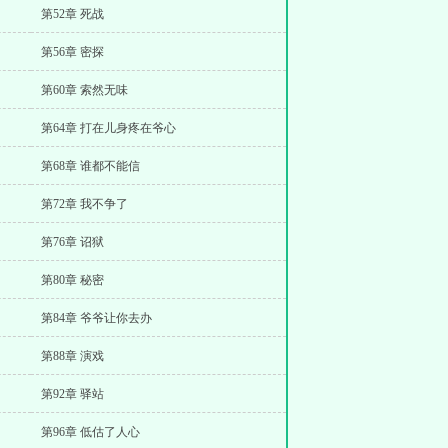
第52章 死战
第56章 密探
第60章 索然无味
第64章 打在儿身疼在爷心
第68章 谁都不能信
第72章 我不争了
第76章 诏狱
第80章 秘密
第84章 爷爷让你去办
第88章 演戏
第92章 驿站
第96章 低估了人心