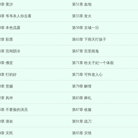
0章 黄沙
第51章 血地
4章 爷爷杀人你去看
第55章 发火
8章 本色流露
第59章 京城一日
2章 彩票
第63章 下雨天打孩子
6章 宫闱阴冷
第67章 宫里闹鬼
0章 佛堂
第71章 给太子妃一个体面
4章 打的好
第75章 可怜老人心
8章 赏赐
第79章 解缙
2章 风华
第83章 葬礼
6章 不要脸的演员
第87章 收服
0章 请命
第91章 战刀
4章 灾民
第95章 灾情