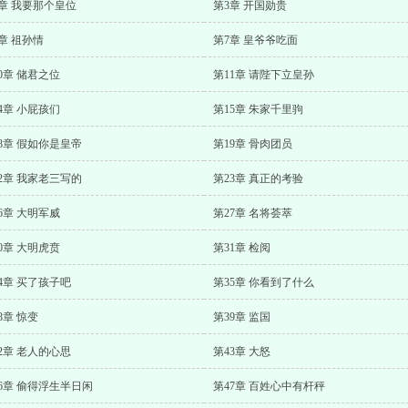
章 我要那个皇位
第3章 开国勋贵
章 祖孙情
第7章 皇爷爷吃面
0章 储君之位
第11章 请陛下立皇孙
4章 小屁孩们
第15章 朱家千里驹
8章 假如你是皇帝
第19章 骨肉团员
2章 我家老三写的
第23章 真正的考验
6章 大明军威
第27章 名将荟萃
0章 大明虎贲
第31章 检阅
4章 买了孩子吧
第35章 你看到了什么
8章 惊变
第39章 监国
2章 老人的心思
第43章 大怒
6章 偷得浮生半日闲
第47章 百姓心中有杆秤