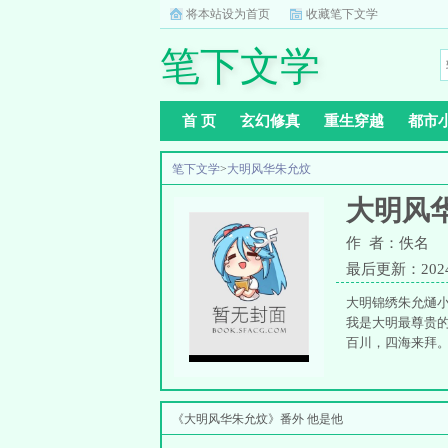
将本站设为首页
收藏笔下文学
笔下文学
首 页
玄幻修真
重生穿越
都市
笔下文学
>
大明风华朱允炆
大明风
作 者：佚名
最后更新：2024-0
大明锦绣朱允熥
我是大明最尊贵
百川，四海来拜
《大明风华朱允炆》番外 他是他