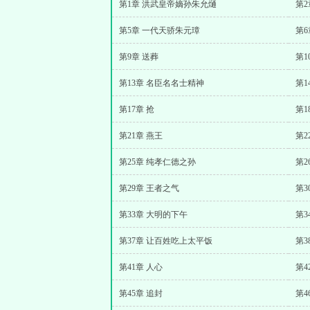
第1章 洪武皇帝嫡孙朱允熥
第2
第5章 一代天骄朱元璋
第6
第9章 送葬
第1
第13章 名臣名名士精神
第1
第17章 抢
第1
第21章 燕王
第2
第25章 纯孝仁德之孙
第2
第29章 王者之气
第3
第33章 大明的下午
第3
第37章 让百姓吃上太平饭
第3
第41章 人心
第4
第45章 追封
第4