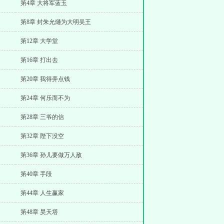
第4章 大将军蓝玉
第8章 封朱允熥为大明吴王
第12章 大学堂
第16章 打出去
第20章 我得弄点钱
第24章 何乐而不为
第28章 三爷的信
第32章 陛下没空
第36章 孙儿要做万人敌
第40章 手段
第44章 人生赢家
第48章 昊天塔