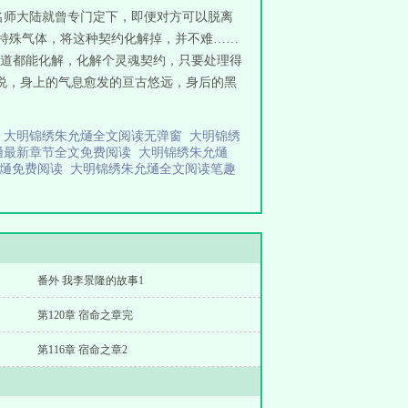
名师大陆就曾专门定下，即便对方可以脱离
的特殊气体，将这种契约化解掉，并不难……
天道都能化解，化解个灵魂契约，只要处理得
多说，身上的气息愈发的亘古悠远，身后的黑
完
大明锦绣朱允熥全文阅读无弹窗
大明锦绣
熥最新章节全文免费阅读
大明锦绣朱允熥
允熥免费阅读
大明锦绣朱允熥全文阅读笔趣
番外 我李景隆的故事1
第120章 宿命之章完
第116章 宿命之章2