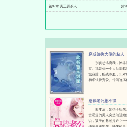
第97章 吴王要杀人
第9
穿成偏执大佬的粘人
精
别妄想逃离我，除非
存。我是你一个人哒墨临
城命脉，凶残冷血，却对
初眠蚀骨宠爱。传闻这病
嶙峋，奇丑无比，结果，
相，全民皆痴。安初眠在
雨搞事情，唯独对墨临琛
总裁老公惹不得
人...
四年后，她携子归来
贵霸道的男人突然闯进她
说，孩子的爸爸是谁？一
他突然跳出来，哪来的男