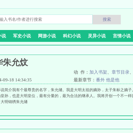
搜索
小说
军史小说
网游小说
科幻小说
灵异小说
言情小说
华朱允炆
动 作：
加入书架
、
章节目录
9-18 14:34:35
最新章节：
番外 他是他
小说简介我有个最尊贵的名字，朱允熥。我是大明太祖的嫡孙，太子朱标之嫡子
的皇孙，也是大明皇位，最有分量的，最为合法的继承人。我将开创一个不一样
。大明锦绣朱允熥