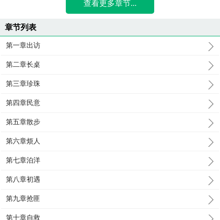
查看更多章节...
章节列表
第一章出访
第二章长桌
第三章珍珠
第四章民意
第五章散步
第六章烦人
第七章泊洋
第八章初遇
第九章抢匪
第十章自救