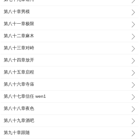
第八十章男模
第八十一章极限
第八十二章麻木
第八十三章对峙
第八十四章放开
第八十五章启程
第八十六章寺庙
第八十七章信任 wen1
第八十八章夜色
第八十九章酒吧
第九十章跟随