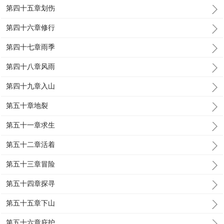
第四十五章划伤
第四十六章修行
第四十七章雨季
第四十八章风雨
第四十九章入山
第五十章地裂
第五十一章求生
第五十二章活着
第五十三章冒险
第五十四章探寻
第五十五章下山
第五十六章庇护