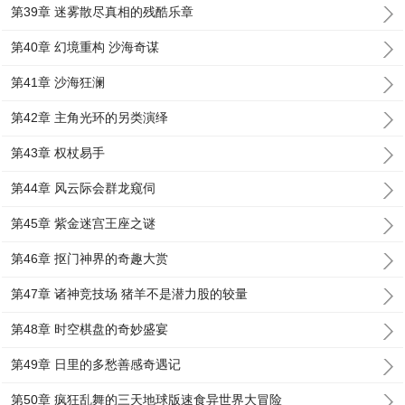
第39章 迷雾散尽真相的残酷乐章
第40章 幻境重构 沙海奇谋
第41章 沙海狂澜
第42章 主角光环的另类演绎
第43章 权杖易手
第44章 风云际会群龙窥伺
第45章 紫金迷宫王座之谜
第46章 抠门神界的奇趣大赏
第47章 诸神竞技场 猪羊不是潜力股的较量
第48章 时空棋盘的奇妙盛宴
第49章 日里的多愁善感奇遇记
第50章 疯狂乱舞的三天地球版速食异世界大冒险