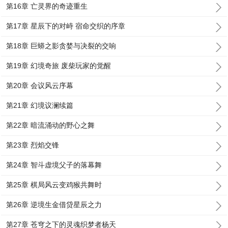
第16章 亡灵界的奇迹重生
第17章 星辰下的对峙 宿命交织的序章
第18章 巨蟒之影贪婪与决裂的交响
第19章 幻境奇旅 废柴玩家的觉醒
第20章 会议风云序幕
第21章 幻境议澜续篇
第22章 暗流涌动的野心之舞
第23章 烈焰交锋
第24章 智斗虚境父子的落幕舞
第25章 棋局风云变鸡猴共舞时
第26章 逆境生金借贷星辰之力
第27章 苍穹之下的灵魂织梦者杨天