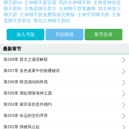
聊天群txt
主神聊天群百度
我的主神聊天群
主角是神创造
聊天群的
主角是聊天群主
主神聊天群笔趣阁
我主神加入
聊天群
主神聊天群免费阅读完整版
主神空间聊天群
主角
是聊天群群主
类似主神聊天群的
加入书架
开始阅读
章节目录
最新章节
第208章 群主之谜语解疑
第207章 血色迷雾中的骷髅秘语
第206章 暗流涌动的终焉
第205章 潮起潮落海神之愿
第204章 索菲亚的意外婚约
第203章 命运的交织序章
第202章 择婿风云起