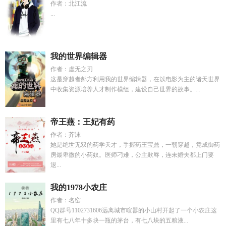
作者：北江流
...
我的世界编辑器
作者：虚无之刃
这是穿越者郝方利用我的世界编辑器，在以电影为主的诸天世界
中收集资源培养人才制作模组，建设自己世界的故事。...
帝王燕：王妃有药
作者：芥沫
她是绝世无双的药学天才，手握药王宝鼎，一朝穿越，竟成御药
房最卑微的小药奴。医师刁难，公主欺辱，连未婚夫都上门要
退...
我的1978小农庄
作者：名窑
QQ群号1102731606远离城市喧嚣的小山村开起了一个小农庄这
里有七八年十多块一瓶的茅台，有七八块的五粮液...