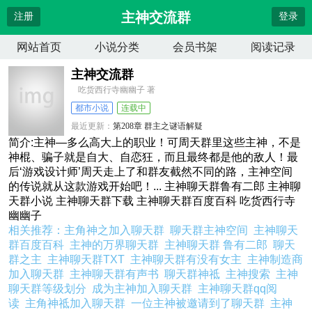
主神交流群
注册
登录
网站首页
小说分类
会员书架
阅读记录
主神交流群
吃货西行寺幽幽子 著
都市小说
连载中
最近更新：
第208章 群主之谜语解疑
更新时间：
2025-03-07 16:14:04
简介:主神—多么高大上的职业！可周天群里这些主神，不是
神棍、骗子就是自大、自恋狂，而且最终都是他的敌人！最
后‘游戏设计师’周天走上了和群友截然不同的路，主神空间
的传说就从这款游戏开始吧！... 主神聊天群鲁有二郎 主神聊
天群小说 主神聊天群下载 主神聊天群百度百科 吃货西行寺
幽幽子
相关推荐：
主角神之加入聊天群
聊天群主神空间
主神聊天
群百度百科
主神的万界聊天群
主神聊天群 鲁有二郎
聊天
群之主
主神聊天群TXT
主神聊天群有没有女主
主神制造商
加入聊天群
主神聊天群有声书
聊天群神祗
主神搜索
主神
聊天群等级划分
成为主神加入聊天群
主神聊天群qq阅
读
主角神祗加入聊天群
一位主神被邀请到了聊天群
主神