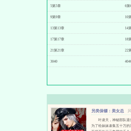
5第5章
6第
9第9章
10
13第13章
14
17第17章
18
21第21章
22
3040
404
另类保镖：美女总
裁爱上我
叶凌天，神秘部队退
为了给妹妹凑集五十万的