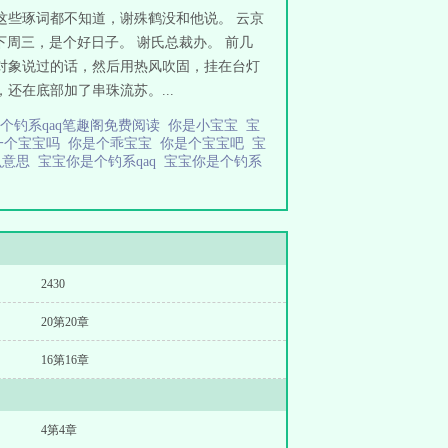
这些琢词都不知道，谢殊鹤没和他说。 云京
下周三，是个好日子。 谢氏总裁办。 前几
下对象说过的话，然后用热风吹固，挂在台灯
还在底部加了串珠流苏。...
个钓系qaq笔趣阁免费阅读
你是小宝宝
宝
一个宝宝吗
你是个乖宝宝
你是个宝宝吧
宝
么意思
宝宝你是个钓系qaq
宝宝你是个钓系
2430
20第20章
16第16章
4第4章