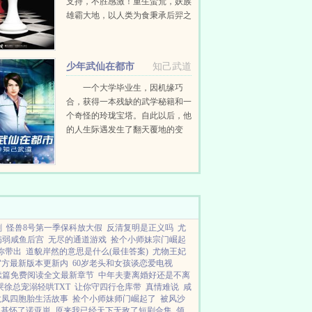
支持，不胜感激！重生蛮荒，妖族
雄霸大地，以人类为食秉承后羿之
名，得造化神器诸天造化塔穿越万
千世界，纳诸天造化于一身大宋武
侠中，他反掌镇压四方，定鼎河
少年武仙在都市
知己武道
山！风云中，他炼...
一个大学毕业生，因机缘巧
合，获得一本残缺的武学秘籍和一
个奇怪的玲珑宝塔。自此以后，他
的人生际遇发生了翻天覆地的变
化！...
剧
怪兽8号第一季保科放大假
反清复明是正义吗
尤
病弱咸鱼后宫
无尽的通道游戏
捡个小师妹宗门崛起
你带出
道貌岸然的意思是什么(最佳答案)
尤物王妃
p官方最新版本更新内
60岁老头和女孩谈恋爱电视
续篇免费阅读全文最新章节
中年夫妻离婚好还是不离
哭徐总宠溺轻哄TXT
让你守四行仓库带
真情难说
咸
龙凤四胞胎生活故事
捡个小师妹师门崛起了
被风沙
扎基怀了诺亚崽
原来我已经天下无敌了短剧合集
领