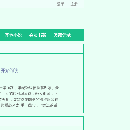
登录
注册
其他小说
会员书架
阅读记录
、
开始阅读
一条血路，年纪轻轻便执掌谢家。豪
’，为了转回华国籍，融入祖国，正
炫美食，导致略显圆润的清稚脸蛋在
看起来太‘手一些’了。”旁边的岳