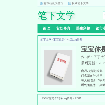
将本站设为首页
收藏笔下文学
笔下文学
首 页
玄幻修真
重生穿越
都市
笔下文学
>
宝宝你是个钓系qaq番外
宝宝你是
作 者：了了大
最后更新：2025-0
商界权贵谢殊鹤
门名流的论坛里，
每天抱着新华字典
看到他的那一刻微
中中翻译器母慈笑：
《宝宝你是个钓系qaq番外》END