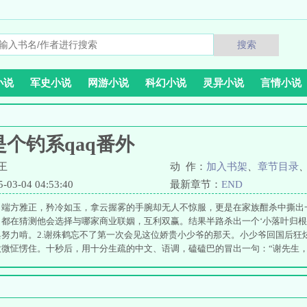
搜索
小说
军史小说
网游小说
科幻小说
灵异小说
言情小说
个钓系qaq番外
王
动 作：
加入书架
、
章节目录
3-04 04:53:40
最新章节：
END
，端方雅正，矜冷如玉，拿云握雾的手腕却无人不惊服，更是在家族酣杀中撕出
都在猜测他会选择与哪家商业联姻，互利双赢。结果半路杀出一个‘小落叶归根
努力啃。2.谢殊鹤忘不了第一次会见这位娇贵小少爷的那天。小少爷回国后狂
微怔愣住。十秒后，用十分生疏的中文、语调，磕磕巴的冒出一句：“谢先生，您
“他想说的是handsome。”谢殊鹤：“……”