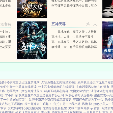
小姐李雨
分相似的脸成功被挑中。她扮演着
过太多生
乖巧懂事天真懵懂的小白花，尽心
在这个繁
尽力的做好替身的职责。沈宴时对
一条不平
她也大方，她跟他这两年得了不少
好资源，让她从一个籍籍无名的小
贫道老衲
五神天尊
第一人
龙套，被捧成了小有名气的二...
种支持，
天地崩解，魔罗入侵，人族拼
阅读！宅
死抵抗。人族中，执法者不畏生
智能，重
死，血战魔罗，受万人敬仰。修炼
校花买买
者神通广大，有千里神眼顺风神耳
起死回生七十二变孔木，便是一位
神通广大的执法者。...
怪兽8号保科重点出现在第几季
尤物免费全文阅读第576章
原来我已经天下无敌了短
你们中有一个异族在线阅读
公主和太傅笔趣阁在线阅读
主角叫秦风林婉儿的都市
上瘾
七零军婚二婚也高嫁渣前夫
林美玉林美心内容
尤物女NP古代
让你守四行仓库
性德
宁小青
病弱咸鱼在年代文里娶虫妻醉卧云间
怦然心动时玖远番外
星雨交友ap
了一个异族by陌百生
沈蓉宁潇泽免费阅读最新章节更
守四行仓库是为了什么
隐悸
龙八部之王语嫣传
捡个师妹宗门崛起了
拜托了另一个我出处
风流 捏
娇吻小美人一
新章节
变成男神的心尖宠猫免费
尤物苏苏更新提醒
尤物丫鬟翠儿的npc古言
离婚后
文免费阅读
侯府认亲飒遍京城
宁小玉
炮灰爆改万人迷短视频
十三月夏至时[重生