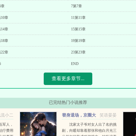
6章
7第7章
第10章
11第11章
第14章
15第15章
第18章
19第19章
第22章
23第23章
6
END
查看更多章节...
已完结热门小说推荐
风流小二
替身退场，京圈大
笑语晏晏
佬急疯了
伍军人，
沈家太子爷对女人出了名的挑
治疗费用
剔，向暖却靠着那张和他白月光三