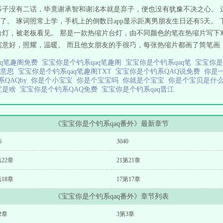
爷子没有二话，毕竟谢承智和谢洺本就是弃子，便也没有犹豫不决之心。 
。 琢词照常上学，手机上的倒数日app显示距离男朋友生日还有5天。 
的台灯，被老板看见。 那是一款热缩片台灯，由不同颜色的笔在热缩片写
意好，照耀，温暖。 而且他女朋友的手很巧，每张热缩片都画了简笔画，
aq笔趣阁免费
宝宝你是个钓系qaq笔趣阁
宝宝你是个钓系qaq笔
宝宝你是
么意思
宝宝你是个钓系qaq笔趣阁TXT
宝宝你是个钓系QAQ说免费
你是
QAQby
你是个小宝宝
你是个宝宝吗
你就是个宝宝
你是个宝贝是什
宝是啥
宝宝你是个钓系QAQ免费
宝宝你是个钓系qaq晋江
《宝宝你是个钓系qaq番外》最新章节
6
3040
第22章
21第21章
第18章
17第17章
《宝宝你是个钓系qaq番外》章节列表
2章
3第3章