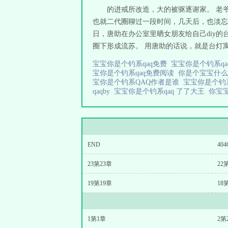
的进戒所改造，大的被驱逐谢家。 老
也就二代圈聊过一段时间，几天后，也淡忘了
日，唐助在办公室里晒女朋友给自己diy
圈下形成流苏。 用唐助的话说，就是台灯寓
宝宝你是个钓系qaq免费
宝宝你是个钓系q
宝你是个钓系qaq免费阅读
你是个宝宝什
宝你是个钓系QAQ作者是谁
宝宝你是个钓系
qaqby
宝宝你是个钓系qaq 了了大王
你宝
END
404
23第23章
22
19第19章
18
1第1章
2第