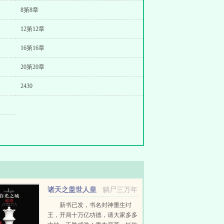
8第8章
12第12章
16第16章
20第20章
2430
诸天之盖世人皇
躺尸三万年
新书已发，书名封神重生纣
王，开局十万亿功德，请大家多多