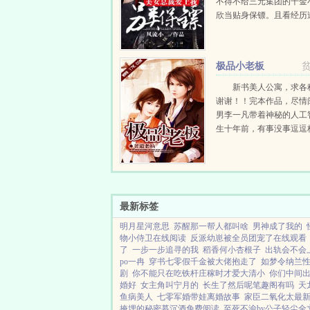
不得不给三元集团的千金
欣当贴身保镖。且看经历
死的铮铮硬汉叶凌天如何
华都市里走出属于自己的
凡的路来。...
极品小老板
新书美人公寓，求各
谢谢！！完本作品，尽情
男李一凡带着神秘的人工
生十年前，有事没事逗逗
彩票，凭借着超前...
最新标签
明月星河意思
苏醒那一帮人都叫啥
男神成了我的
物小侍卫在线阅读
反派幼崽被全员团宠了在线观看
了
一步一步追寻的我
稻香何小杏根子
出轨会不会
po一冉
穿书七零假千金被大佬抱走了
如梦令纳兰
剧
你不能只在吃铁杆庄稼时才爱大清小
你们中间出
婚好
女主角叫宁月的
长生了然后呢笔趣阁有吗
天
鱼病美人
七零军婚带娃离婚故事
家臣二氧化太最
掩埋的秘密慕沉酒免费阅读
至死不渝by公子轻尘全