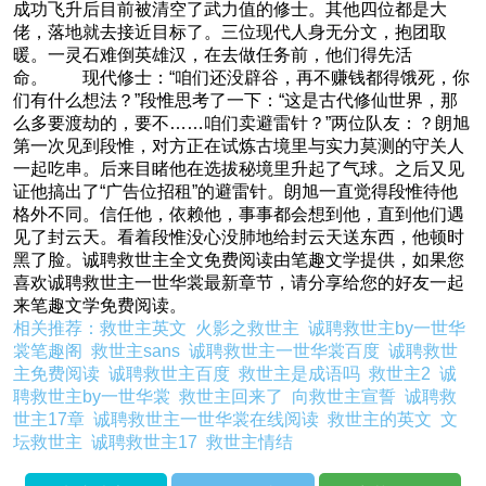
成功飞升后目前被清空了武力值的修士。其他四位都是大
佬，落地就去接近目标了。三位现代人身无分文，抱团取
暖。一灵石难倒英雄汉，在去做任务前，他们得先活
命。 现代修士：“咱们还没辟谷，再不赚钱都得饿死，你
们有什么想法？”段惟思考了一下：“这是古代修仙世界，那
么多要渡劫的，要不……咱们卖避雷针？”两位队友：？朗旭
第一次见到段惟，对方正在试炼古境里与实力莫测的守关人
一起吃串。后来目睹他在选拔秘境里升起了气球。之后又见
证他搞出了“广告位招租”的避雷针。朗旭一直觉得段惟待他
格外不同。信任他，依赖他，事事都会想到他，直到他们遇
见了封云天。看着段惟没心没肺地给封云天送东西，他顿时
黑了脸。诚聘救世主全文免费阅读由笔趣文学提供，如果您
喜欢诚聘救世主一世华裳最新章节，请分享给您的好友一起
来笔趣文学免费阅读。
相关推荐：
救世主英文
火影之救世主
诚聘救世主by一世华
裳笔趣阁
救世主sans
诚聘救世主一世华裳百度
诚聘救世
主免费阅读
诚聘救世主百度
救世主是成语吗
救世主2
诚
聘救世主by一世华裳
救世主回来了
向救世主宣誓
诚聘救
世主17章
诚聘救世主一世华裳在线阅读
救世主的英文
文
坛救世主
诚聘救世主17
救世主情结