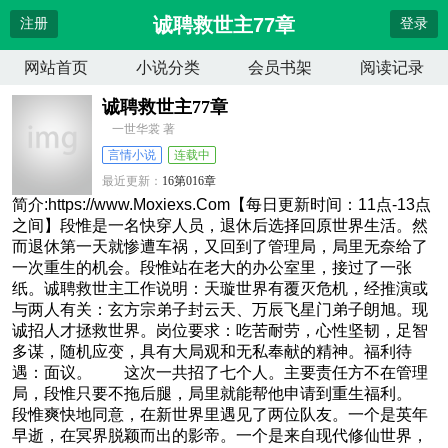
诚聘救世主77章
注册
登录
网站首页
小说分类
会员书架
阅读记录
诚聘救世主77章
一世华裳 著
言情小说
连载中
最近更新：
16第016章
更新时间：
2026-04-01 02:46:45
简介:https://www.Moxiexs.Com【每日更新时间：11点-13点
之间】段惟是一名快穿人员，退休后选择回原世界生活。然
而退休第一天就惨遭车祸，又回到了管理局，局里无奈给了
一次重生的机会。段惟站在老大的办公室里，接过了一张
纸。诚聘救世主工作说明：天璇世界有覆灭危机，经推演或
与两人有关：玄方宗弟子封云天、万辰飞星门弟子朗旭。现
诚招人才拯救世界。岗位要求：吃苦耐劳，心性坚韧，足智
多谋，随机应变，具有大局观和无私奉献的精神。福利待
遇：面议。 这次一共招了七个人。主要责任方不在管理
局，段惟只要不拖后腿，局里就能帮他申请到重生福利。
段惟爽快地同意，在新世界里遇见了两位队友。一个是英年
早逝，在冥界脱颖而出的影帝。一个是来自现代修仙世界，