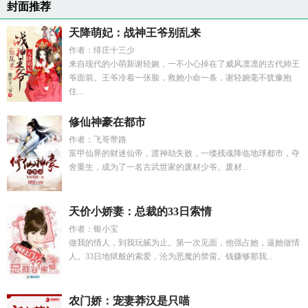
封面推荐
天降萌妃：战神王爷别乱来
作者：绯庄十三少
来自现代的小萌新谢轻婉，一不小心掉在了威风凛凛的古代帅王
爷面前。王爷冷着一张脸，救她小命一条，谢轻婉毫不犹豫抱
住...
修仙神豪在都市
作者：飞哥带路
富甲仙界的财迷仙帝，渡神劫失败，一缕残魂降临地球都市，夺
舍重生，成为了一名古武世家的废材少爷。废材...
天价小娇妻：总裁的33日索情
作者：银小宝
做我的情人，到我玩腻为止。第一次见面，他强占她，逼她做情
人。33日地狱般的索爱，沦为恶魔的禁脔。钱赚够那我...
农门娇：宠妻莽汉是只喵