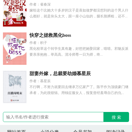
作者：雀春深
嫁给这个比她大十多岁的汉子是喜如做梦都没想到的这个男人什
么都好，就是块头太大，跟一座小山似的，腿长胳膊粗，还不...
快穿之拯救黑化boss
作者：枳子
黑化校草这个转学生真有趣，好想把她娶回家，嘻嘻。邪魅反派
要亲亲抱抱，举高高。清冷师尊一日为师，终...
甜妻外嫁，总裁要劫婚慕星辰
作者：慕星辰
不行啊，不努力就要回去继承万亿家产了。陈平作为顶级豪门继
承者，为此很烦恼。用钱征服女人，报复曾经羞辱自己的仇...
搜 索