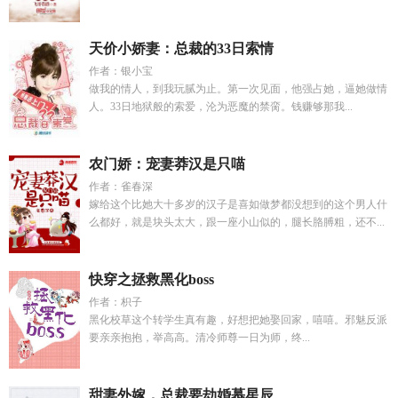
天价小娇妻：总裁的33日索情
作者：银小宝
做我的情人，到我玩腻为止。第一次见面，他强占她，逼她做情
人。33日地狱般的索爱，沦为恶魔的禁脔。钱赚够那我...
农门娇：宠妻莽汉是只喵
作者：雀春深
嫁给这个比她大十多岁的汉子是喜如做梦都没想到的这个男人什
么都好，就是块头太大，跟一座小山似的，腿长胳膊粗，还不...
快穿之拯救黑化boss
作者：枳子
黑化校草这个转学生真有趣，好想把她娶回家，嘻嘻。邪魅反派
要亲亲抱抱，举高高。清冷师尊一日为师，终...
甜妻外嫁，总裁要劫婚慕星辰