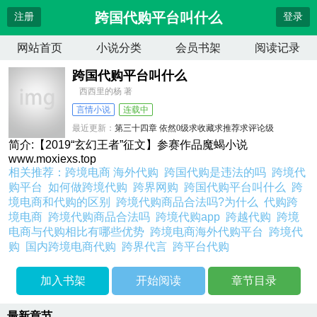
跨国代购平台叫什么
注册
登录
网站首页
小说分类
会员书架
阅读记录
跨国代购平台叫什么
西西里的杨 著
言情小说
连载中
最近更新：
第三十四章 依然0级求收藏求推荐求评论级
更新时间：
2026-06-03 18:28:56
简介:【2019“玄幻王者”征文】参赛作品魔蝎小说
www.moxiexs.top
相关推荐：
跨境电商 海外代购
跨国代购是违法的吗
跨境代
购平台
如何做跨境代购
跨界网购
跨国代购平台叫什么
跨
境电商和代购的区别
跨境代购商品合法吗?为什么
代购跨
境电商
跨境代购商品合法吗
跨境代购app
跨越代购
跨境
电商与代购相比有哪些优势
跨境电商海外代购平台
跨境代
购
国内跨境电商代购
跨界代言
跨平台代购
加入书架
开始阅读
章节目录
最新章节