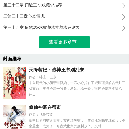
第三十二章 归途三 求收藏求推荐
三第三十三章 吃货青儿
第三十四章 依然0级求收藏求推荐求评论级
查看更多章节...
封面推荐
天降萌妃：战神王爷别乱来
作者：绯庄十三少
来自现代的小萌新谢轻婉，一不小心掉在了威风凛凛的古代帅王
爷面前。王爷冷着一张脸，救她小命一条，谢轻婉毫不犹豫抱
住...
修仙神豪在都市
作者：飞哥带路
富甲仙界的财迷仙帝，渡神劫失败，一缕残魂降临地球都市，夺
舍重生，成为了一名古武世家的废材少爷。废材...