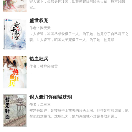
寄人篱下，虽然身世凄苦，却难掩耀目的绘画天赋，原本只想
安...
盛世权宠
作者：陶夭夭
世人皆道，凉国丞相爱极了一人。为了她，他竟夺了自己君王之
妻。世人皆言，昭国太子宠极了一人。为了她，他竟颠...
热血狂兵
作者：林烨邱映雪
...
误入豪门许绍城沈玥
作者：二三三
被净身出户，她转身搭上前夫的顶头上司。他帮她打脸虐渣，她
帮他挡烂桃花。沈玥以为，她与许绍城不过是各取所需...