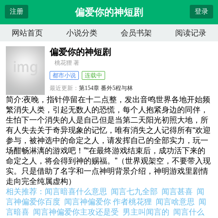
偏爱你的神短剧
注册
登录
网站首页
小说分类
会员书架
阅读记录
偏爱你的神短剧
桃花狸 著
都市小说
连载中
最近更新：
第154章 番外5程与林
更新时间：
2024-04-11 14:18:13
简介:夜晚，指针停留在十二点整，发出音鸣世界各地开始频
繁消失人类，引起无数人的恐慌，每个人抱紧身边的同伴，
生怕下一个消失的人是自己但是当第二天阳光初照大地，所
有人失去关于奇异现象的记忆，唯有消失之人记得所有“欢迎
参与，被神选中的命定之人，请发挥自己的全部实力，玩一
场酣畅淋漓的游戏吧！”“在最终游戏结束后，成功活下来的
命定之人，将会得到神的赐福。”（世界观架空，不要带入现
实。只是借助了名字和一点神明背景介绍，神明游戏里剧情
走向完全纯属虚构）
相关推荐：
闻言暗喜什么意思
闻言七九全部
闻言甚喜
闻
言神偏爱你百度
闻言神偏爱你 作者桃花狸
闻言啥意思
闻
言暗喜
闻言神偏爱你主攻还是受
男主叫闻言的
闻言什么