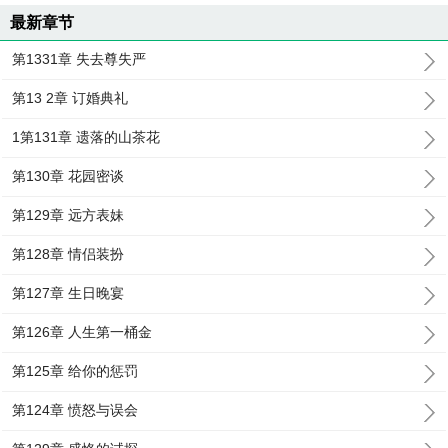
最新章节
第1331章 失去尊失严
第13 2章 订婚典礼
1第131章 遗落的山茶花
第130章 花园密谈
第129章 远方表妹
第128章 情侣装扮
第127章 生日晚宴
第126章 人生第一桶金
第125章 给你的惩罚
第124章 愤怒与误会