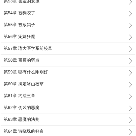
第53章 害羞的女孩
第54章 被狗咬了
第55章 被放鸽子
第56章 宠妹狂魔
第57章 瑠大医学系前校草
第58章 哥哥的弱点
第59章 哪有什么刚刚好
第60章 搞定冰山校草
第61章 约法三章
第62章 伪装的恶魔
第63章 恶魔的法则
第64章 诗晓珠的好奇