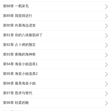
第88章 一戳呆毛
第89章 我觉得还行
第90章 向着海边进发
第91章 你的八块腹肌掉了
第92章 占卜师的预言
第93章 夜晚的海神祭
第94章 海皇小姐选美1
第95章 海皇小姐选美2
第96章 最美海皇小姐
第97章 恳求与替代
第98章 轻柔的吻