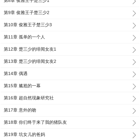
第8章 俊雅王子楚三少1
第9章 俊雅王子楚三少2
第10章 俊雅王子楚三少3
第11章 孤单的一个人
第12章 楚三少的绯闻女友1
第13章 楚三少的绯闻女友2
第14章 偶遇
第15章 尴尬的一幕
第16章 超自然现象研究社
第17章 意外的吻
第18章 你们终于来了我的猪队友
第19章 坑女儿的爸妈