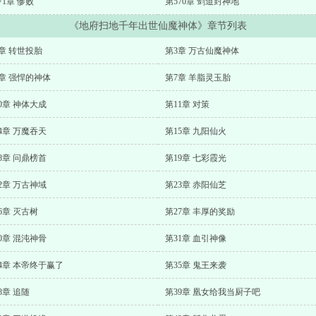
71章 惨败
第570章 剑道封神地
《地府扫地千年出世仙魔神体》章节列表
章 转世投胎
第3章 万古仙魔神体
章 强悍的神体
第7章 羊脂灵玉胎
0章 神体大成
第11章 对策
4章 万魔吞天
第15章 九阳仙火
8章 问鼎榜首
第19章 七彩霞光
2章 万古神域
第23章 赤阳仙芝
6章 灭古树
第27章 丰厚的奖励
0章 混沌神骨
第31章 血引神像
4章 本帝终于赢了
第35章 鬼王来袭
8章 追随
第39章 凰女给我当厨子吧