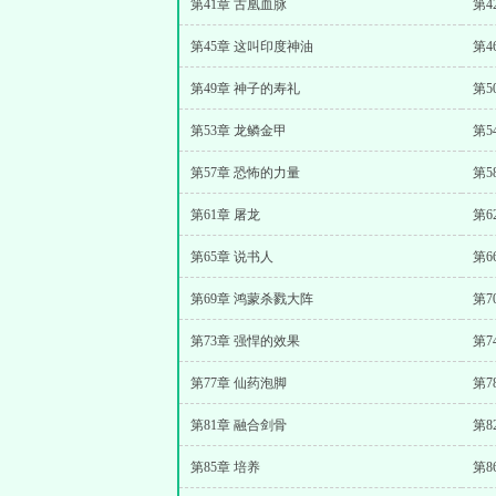
第41章 古凰血脉
第4
第45章 这叫印度神油
第4
第49章 神子的寿礼
第5
第53章 龙鳞金甲
第5
第57章 恐怖的力量
第5
第61章 屠龙
第6
第65章 说书人
第6
第69章 鸿蒙杀戮大阵
第7
第73章 强悍的效果
第7
第77章 仙药泡脚
第7
第81章 融合剑骨
第8
第85章 培养
第8