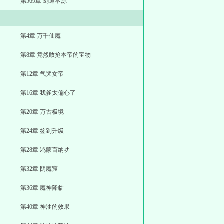
第569章 剑道本源
第4章 万千仙魔
第8章 竟然敢抢本帝的宝物
第12章 气哭女帝
第16章 我爹太偏心了
第20章 万古极境
第24章 签到升级
第28章 鸿蒙百纳功
第32章 阴魔窟
第36章 魔神降临
第40章 神油的效果