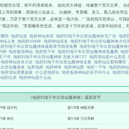
恒横空出现，将不朽强者斩杀。 如此伟大神迹，传遍整个荒天古界。 自
端着上等的菜肴，摆放在八仙桌上。 白婉婷、李晨曦、龙儿、凰儿坐在旁
家，乃至于整个荒天古界，必将是一场大劫...” “虽然我不想承认，可我
“我还年轻...”李晨曦有些无语。 她可是十万年的灵魂，还算年轻的话，天底
有哪些
地府仙道
地府神仙体系
地府扫地千年出世仙魔神体无广告
地府
神仙上身
地府的5000年
地府神仙排名
地府扫地千年出世仙魔神体大结
地府扫地千年出世仙魔神体最新章节阅读免费
地府扫地千年出世仙魔神
的神
地府最强神仙
地府签千年
地府扫地千年出世仙魔神体笔趣阁
地府
五千年
地府扫地千年出世仙魔神体 无敌大神TXT
地府清仙是什么意思
陵
地府神仙排名大全
地府扫地千年出世仙魔神体全集
地府仙位都有哪些
T
出世仙魔身体
仙界地府
地府神奇
地府神仙图
地府一千年
地府的神
科
地府清仙需要超拔
什么是地府仙
地府各路神仙的名字叫什么
地府扫地
神仙职位表
地府神仙是什么仙
《地府扫地千年出世仙魔神体》最新章节
79章 战不朽
第578章 神陨天降
75章 神主
第574章 万古帝树