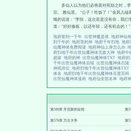
多仙人以为他们必将面对死劫之时，李
宗。 雅仙居。 “公子！吃饭了！”金凤儿
慨的说道：“李恒，这次若是没有你，我们李
道：“好好修炼，以还年轻，还有机会的！” 
地府签到一千年
出世神魔是谁
地府神仙
到千年的
地府里的神
地府千年扫地
地府
仙魔神体免费阅读
地府神仙上身怎么办
府扫地千年出世仙魔神体无敌大神
地府中
超拔
地府的神
出世仙魔神体TXT
地府的
千年出世仙魔神体后续
出世仙魔神体吕
神祇排位
地府扫地千年出世仙魔神体TX
体名
地府扫地千年出世仙魔神体百度百
出世仙魔神体漫画
地府仙全部名单
地府
第580章 开启新的征程
第5
第576章 万古大帝
第5