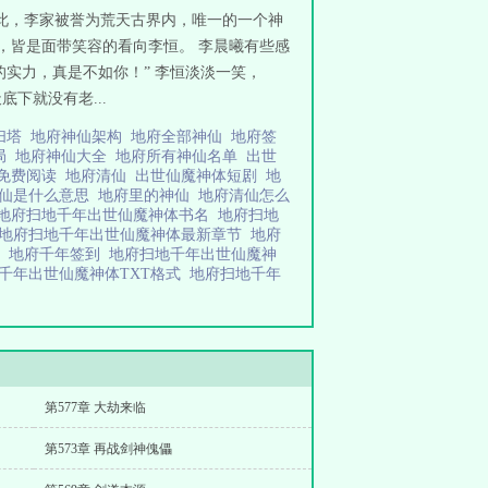
此，李家被誉为荒天古界内，唯一的一个神
边，皆是面带笑容的看向李恒。 李晨曦有些感
的实力，真是不如你！” 李恒淡淡一笑，
下就没有老...
扫塔
地府神仙架构
地府全部神仙
地府签
局
地府神仙大全
地府所有神仙名单
出世
体免费阅读
地府清仙
出世仙魔神体短剧
地
仙是什么意思
地府里的神仙
地府清仙怎么
地府扫地千年出世仙魔神体书名
地府扫地
地府扫地千年出世仙魔神体最新章节
地府
仙
地府千年签到
地府扫地千年出世仙魔神
千年出世仙魔神体TXT格式
地府扫地千年
第577章 大劫来临
第573章 再战剑神傀儡