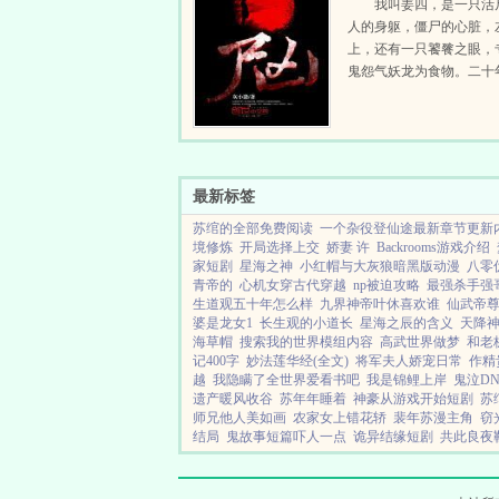
我叫姜四，是一只活
人的身躯，僵尸的心脏，
上，还有一只饕餮之眼，
鬼怨气妖龙为食物。二十
被一群盗墓贼从棺材里挖
此走上了探阴墓寻龙穴吃
条不归路。群号263043306.
最新标签
苏绾的全部免费阅读
一个杂役登仙途最新章节更新
境修炼
开局选择上交
娇妻 许
Backrooms游戏介绍
家短剧
星海之神
小红帽与大灰狼暗黑版动漫
八零
青帝的
心机女穿古代穿越
np被迫攻略
最强杀手强
生道观五十年怎么样
九界神帝叶休喜欢谁
仙武帝
婆是龙女1
长生观的小道长
星海之辰的含义
天降神
海草帽
搜索我的世界模组内容
高武世界做梦
和老
记400字
妙法莲华经(全文)
将军夫人娇宠日常
作精
越
我隐瞒了全世界爱看书吧
我是锦鲤上岸
鬼泣DN
遗产暖风收谷
苏年年睡着
神豪从游戏开始短剧
苏
师兄他人美如画
农家女上错花轿
裴年苏漫主角
窃
结局
鬼故事短篇吓人一点
诡异结缘短剧
共此良夜