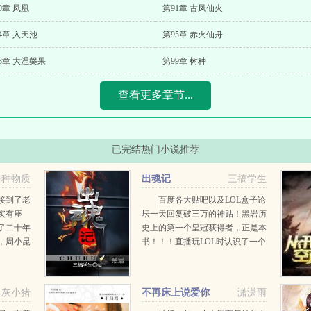
0章 凤凰
第91章 古凤仙火
4章 入天池
第95章 赤火仙舟
8章 大涅槃果
第99章 树种
查看更多章节...
已完结热门小说推荐
多种物质
出魂记
三搞学生
接到了老
百度各大贴吧以及LOL盒子论
实有座
坛一天回复破三万的神贴！黑岩历
了二十年
史上的第一个皇冠获得者，正是本
，周小昆
书！！！直播玩LOL时认识了一个
妹子，她说她从来不上厕所，约出
来见面后，我吓尿了。...
灰小猪
不再床上说爱你
潇潇雨