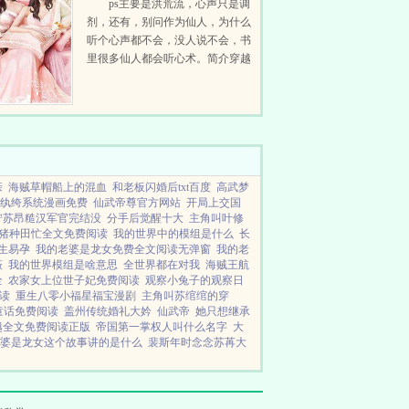
ps主要是洪荒流，心声只是调
剂，还有，别问作为仙人，为什么
听个心声都不会，没人说不会，书
里很多仙人都会听心术。简介穿越
到洪荒世界，成为天地间第一只食
铁兽，绑定了神级咸鱼系统，还被
祖巫后土收为战宠。滚滚表示什么
修炼，什么参悟，都...
亲
海贼草帽船上的混血
和老板闪婚后txt百度
高武梦
纨绔系统漫画免费
仙武帝尊官方网站
开局上交国
柠苏昂糙汉军官完结没
分手后觉醒十大
主角叫叶修
猪种田忙全文免费阅读
我的世界中的模组是什么
长
生易孕
我的老婆是龙女免费全文阅读无弹窗
我的老
薇
我的世界模组是啥意思
全世界都在对我
海贼王航
全
农家女上位世子妃免费阅读
观察小兔子的观察日
读
重生八零小福星福宝漫剧
主角叫苏绾绾的穿
童话免费阅读
盖州传统婚礼大妗
仙武帝
她只想继承
越全文免费阅读正版
帝国第一掌权人叫什么名字
大
婆是龙女这个故事讲的是什么
裴斯年时念念苏苒大