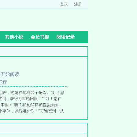
登录
注册
其他小说
会员书架
阅读记录
、
开始阅读
征程
阴差，游荡在地府各个角落。“叮！您
签到，获得万世轮回眼！”“叮！您在
李恒：“咦？我竟然有双胞胎妹妹，
小家伙，以后姐护你！”可谁想到，从
不如一个刚出生的男婴…堂堂女帝，