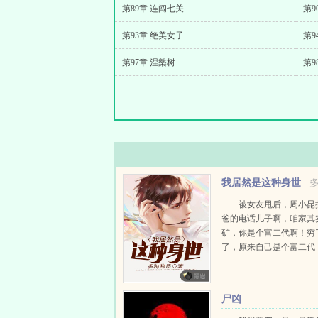
第89章 连闯七关
第9
第93章 绝美女子
第9
第97章 涅槃树
第9
我居然是这种身世
被女友甩后，周小昆
爸的电话儿子啊，咱家其
矿，你是个富二代啊！穷
了，原来自己是个富二代
不知道是该哭还是该笑...
尸凶