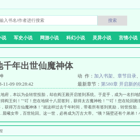
搜索
小说
军史小说
网游小说
科幻小说
灵异小说
言情小说
地千年出世仙魔神体
神
动 作：
加入书架
、
章节目录
1-09 09:28:42
最新章节：
第580章 开启新的
入地府，本以为会转世投胎，却在阎王殿开启签到系统。于是乎，成为一名扫地
得阎王剑！”“叮！您在地狱十八层签到，获得太古魔神枪！”“叮！您在轮回殿
年，获得万古仙魔神体！”就这样过去千年时间，带着所有签到奖励，转世投胎…
…晨曦女帝，百世轮回。这一世，必将成为万古大帝。“咦？隔壁还有个弟弟！
该属于她的荣耀，全都被这个臭弟弟给抢走了。百世轮回，十万年的筹备，竟然
程