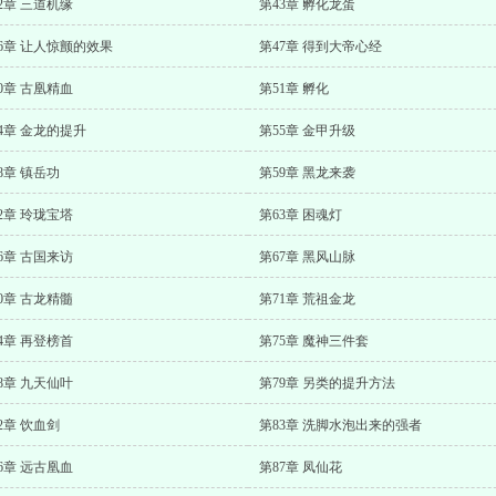
2章 三道机缘
第43章 孵化龙蛋
6章 让人惊颤的效果
第47章 得到大帝心经
0章 古凰精血
第51章 孵化
4章 金龙的提升
第55章 金甲升级
8章 镇岳功
第59章 黑龙来袭
2章 玲珑宝塔
第63章 困魂灯
6章 古国来访
第67章 黑风山脉
0章 古龙精髓
第71章 荒祖金龙
4章 再登榜首
第75章 魔神三件套
8章 九天仙叶
第79章 另类的提升方法
2章 饮血剑
第83章 洗脚水泡出来的强者
6章 远古凰血
第87章 凤仙花