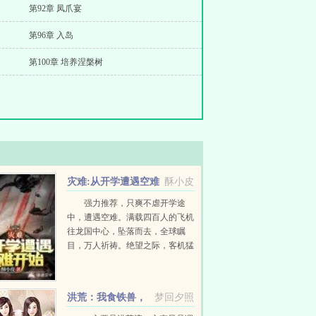
第92章 凤爪宴
第96章 入岛
第100章 培养涅槃树
灾难:从开学遭遇空难
酥小皮
开始
强力推荐，只爽不虐开学途
中，遭遇空难。满载四百人的飞机
往龙国中心，坠落而去，全球瞩
目，万人祈祷。绝望之际，客机猛
然拉升，强行迫降！全国沸腾，世
界震惊！但空难仅是开始…1...
洪荒：我食铁兽，
梦回夕照
被后土偷听心声