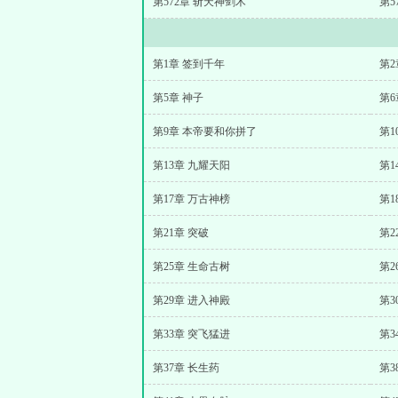
第572章 斩天神剑术
第5
第1章 签到千年
第2
第5章 神子
第6
第9章 本帝要和你拼了
第1
第13章 九耀天阳
第1
第17章 万古神榜
第1
第21章 突破
第2
第25章 生命古树
第2
第29章 进入神殿
第3
第33章 突飞猛进
第3
第37章 长生药
第3