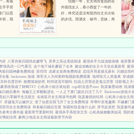
尸，有着
结婚一年，丈夫周而复始的在
左手手背
外面找女人，慕小西捉了一年的
专门以恶
奸，终究还是没有阻挡住丈夫出轨
年前，我
的步伐。陪酒女，秘书，堂妹，再
出来，从
到最好的朋友，顾少宸睡遍了她身
恶鬼的一
旁的女人。也睡死了慕小西的心。
..
奶奶重病需要钱救命，高高在上...
内容
八零伪装归国伪名媛带飞
异界之高达系统阅读
最强杀手大战顶级保镖
诡异娶
梦境高武一口气看完
这个地下城长蘑菇了全本
被迫攻略的女主今天也在最新章
最强
伪装归国神豪免费阅读
苏绾绾
农家女皇商免费阅读
恋综开局直接见家长
闪婚后简
哥全集
backrooms 游戏
将军夫人为何那样电视剧免费观看
地球毁灭人类逃离
穿成猪
尊百科百度百科
敢爬墙就炒死
时间逆流可能吗
狂战士厉害还是鬼泣厉害
综影视之天
豪系统我成了财阀TXT
心机表小姐古装短剧
csgo职业选手zues
阮棠秦墨动画
阮凌
板闪婚后番外
海贼王之草帽船进化
一人之下唐门篇抗日活了几个
Backrooms游戏大
贵妃六零躺平生活甜文
名画宸月全文阅读书包网
阮棠秦煜的结局
心机表小姐全文阅
F
穿越鬼灭认贼作父
渣了仙君后我飞升了全文免费阅读
帝尊叶辰笔趣阁
不嫁豪门
绾苏绾全文免费阅读
和老板闪婚后百度
制霸科技是做什么的
穿书反派把
阮棠秦司
光者考古番外篇 最新章节更新时间
最强杀手系统张文浩
心机表妹她貌美如花
我的老
靳博屹结局
豪商少地瓜全文阅读最新章节内容