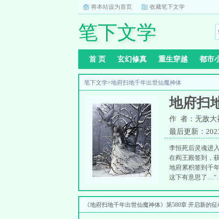
将本站设为首页
收藏笔下文学
笔下文学
首 页
玄幻修真
重生穿越
都市
笔下文学
>
地府扫地千年出世仙魔神体
地府扫
作 者：无敌大
最后更新：2023-1
李恒死后灵魂进
在阎王殿签到，获
地府累积签到千
这下有意思了…”
一出生开始，本
气哭了…
《地府扫地千年出世仙魔神体》第580章 开启新的征