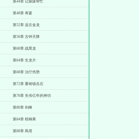
第44章 让妹妹帮忙
第48章 寿宴
第52章 远古金龙
第56章 古钟天降
第60章 战黑龙
第64章 生龙片
第68章 治疗伤势
第72章 重铸镇岳石
第76章 失传亿年的神功
第80章 剑峰
第84章 梧桐果
第88章 凤塔