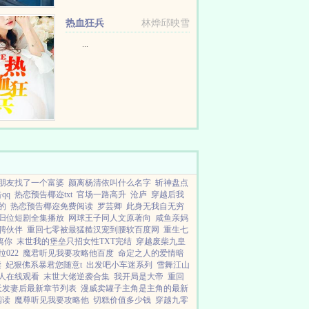
看电影，必要时伸手掐断小女人身
后的一朵朵的桃花，乐此而不彼。
热血狂兵
林烨邱映雪
那时人们才知道，厉总一点...
...
朋友找了一个富婆
颜离杨清依叫什么名字
斩神盘点
qq
热恋预告椰迩txt
官场一路高升
沧庐
穿越后我
的
热恋预告椰迩免费阅读
罗芸卿
此身无我自无穷
归位短剧全集播放
网球王子同人文原著向
咸鱼亲妈
聘伙伴
重回七零被最猛糙汉宠到腰软百度网
重生七
离你
末世我的堡垒只招女性TXT完结
穿越废柴九皇
022
魔君听见我要攻略他百度
命定之人的爱情暗
读
妃狠佛系暴君您随意t
出发吧小车迷系列
雪舞江山
人在线观看
末世大佬逆袭合集
我开局是大帝
重回
天发妻后最新章节列表
漫威卖罐子主角是主角的最新
阅读
魔尊听见我要攻略他
切糕价值多少钱
穿越九零