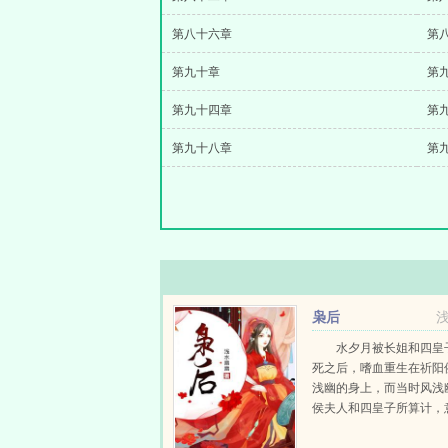
第八十六章
第
第九十章
第
第九十四章
第
第九十八章
第
枭后
水夕月被长姐和四皇
死之后，嗜血重生在祈阳
浅幽的身上，而当时风浅
侯夫人和四皇子所算计，
名节，送入四皇子府为妾