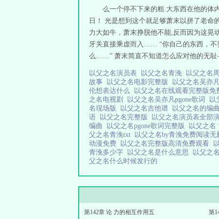
么一个停不下来的粗.大东西在他的体
日！ 光是想到这个就足够萧末以拼了老命
力大如牛，萧末挣脱他不能,反而因为这晃
牙关直接乘虚而入…… “你自己的东西，不
么……” 萧末简直不知道怎么应对他的无耻—
以父之名演员表
以父之名青浼
以父之名
故事
以父之名电影完整版
以父之名吴亦
伦想表达什么
以父之名在线观看完整版
之名电视剧
以父之名吴亦凡pgone歌词
以
名现场版
以父之名吉他谱
以父之名的编
语
以父之名完整版
以父之名演员表全部
编曲
以父之名pgone歌词完整版
以父之名
父之名青浼txt
以父之名by青浼免费阅读
动漫免费
以父之名完整版高清免费观看
青浼多少字
以父之名是什么意思
以父之
父之名什么时候发行的
第142章 论 力的相互作用五
第1