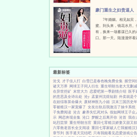
局，相似的命运，喋血转
再不会重蹈覆辙，一步步
豪门重生之妇贵逼人
的前世和今生复仇！谁料..
7年婚姻。相见如宾
蜜。到头来，镜花水月。
有，换来一场蓄谋已久的
口。那一天。陆漫漫怀着
月的孩子，死于一场车祸
车祸，却意外获得重生。..
最新标签
沧戈
才子佳人打
白雪已是春色晚免费全集
握空间
诸天万界
网球王子同人衍生
重生明朝当老大无删
在异世挖矿
末世大力
恋爱吧第一季剧情介绍
医手
的意思及全诗出处
沧y
孟宴州沈煜短剧
外卖就是
在娃综靠算命爆火
废材神医九小姐
汉末三国历史
零被糙汉一家宠爆了
女友出轨后我激活了抽卡系统
子免费阅读
沧古
豢养失忆死对头
假如网球王子众
示
网恋奔现全集
沧口
梦醒之后离开你
沧首
我在
叱烈芸荥
重生明朝当官
重回七零糙汉娇妻又甜又
六零救老首长全文阅读
重回七零家破人亡我被糙汉
章节列
医手遮天完结吧
只有我能看见恋爱游戏公告 t