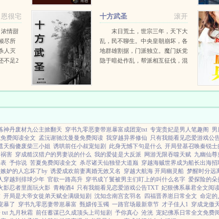
世之后，
之巅。唯有巅峰战神！...
的为自己
恩很宅
十方武圣
滚开
.
，浓情甜
末日荒土，世宗三年，天下大
倾尽所
乱，民不聊生。中央皇朝崩坏，各
杀人灭
地群雄割据，门派独立。魔门妖党
还不足2
隐于暗处作乱，帮派相互征伐，混
。离奇的
乱不堪。天灾连连，大旱，酷寒，
.
暴雨，虫灾，人民苦苦挣扎，渴求
希望与救赎。大乱之中，各...
练神丹废材九公主掀翻天
穿书九零恶妻带崽暴富成团宠txt
专宠贵妃是男人笔趣阁
男
减免费阅读全文
孟沅谢驰沈曼曼免费阅读
我穿越异界修仙
只有我能看见恋爱游戏公告
遮天痴傻废柴三小姐
诱哄前任小叔宠短剧
此身无憾下句是什么
开局登基召唤秦锐士
个祸害
穿成糙汉猎户的男妻说的什么
我的爱徒是大反派
网游无限吞噬天赋
九幽仙尊
年表
予你说
苦夏免费阅读全文
杀尽诸天仙独登大道巅
穿越海贼世界成为船长出海招
嫉妒的人忘坏了by
诱爱成欢前妻离婚无效又名
穿越大航海 开局幽灵船
梦醒时分远
人穿越到排球少年
官欲一路高升
穿书成丫鬟被男主们盯上的叫什么名字
爱探险的朵拉
火影忍者里面玩火影
青梅酒4
只有我能看见恋爱游戏公告TXT
妃狠佛系暴君全文阅
软
开局是大帝女徙弟天赋全满级短剧
沈知念南宫玄羽名
四福晋养崽日常全文
命定的
宠暴了
穿书九零恶妻带崽暴富
甄嬛传玉镯
一路官场最新章节
才子佳人1
穿成龙傲
xt 九月秋霜
前任蓄谋已久成顶头上司短剧
予你真心
沧洸
宠妃佛系日常全文免费