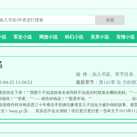
搜索
小说
军史小说
网游小说
科幻小说
灵异小说
言情小说
名
动 作：
加入书架
、
章节目录
4-25 11:56:51
最新章节：
第142章 论 力的
谁把你生下来！”“我那个不知道姓谁名谁同样不知道此时散落在哪的老妈。”“
给你饭吃！”“管家。”“——谁给你钱花！”“股票市场。”“…………………………
业装模作样冷艳高贵三十年拳击手把俩坑爹便宜儿子拉扯大被扑倒的故事。避雷指南
没！3amp;gt;③……其实也不会太渣啦！④日更日更日更！⑤本文于2013年1
与我保持7心比心，我也不想满世界追着你们求侵删，谢谢合作=3=~amp;lt;amp