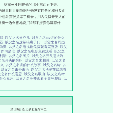
— 这家伙刚刚把他的那个东西吞下去。
的班此时此刻依旧丝毫没有疲惫的模样反而
外也让萧炎抓紧了机会，用舌尖撬开男人的
唇瓣一边含糊地说,“我都不嫌弃你嫌弃什
原唱
以父之名吴亦凡
以父之名mv讲的什么
乐器
以父之名这帮狼崽子们!
以父之名周杰
名前奏
以父之名电视剧免费观看完整版
以父
名作词是谁
以父之名电影免费观看
以父之
大利语
以父之名图片
以父之名开头意大利
之名开头的尖叫
以父之名未删减
以父之名
什么
以父之名讲的什么故事
以父之名by
以
辑
以父之名萧炎萧衍
以父之名动漫在线观看
父之名什么意思
以父之名歌曲
以父之名by
达什么意思
以父之名免费观看全集完整版
以
第139章 论 力的相互作用二