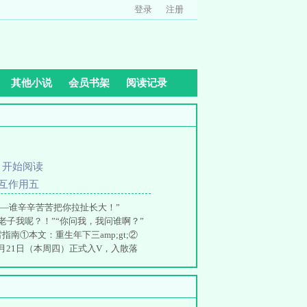
登录
注册
其他小说
会员书架
阅读记录
、
开始阅读
相互作用五
——谁辛辛苦苦把你拉扯长大！”
你老子我呢？！”“你问我，我问谁啊？”
①本文：重生年下三amp;gt;②
1月21日（本周四）正式入V，入散落
;lt;专栏求包养