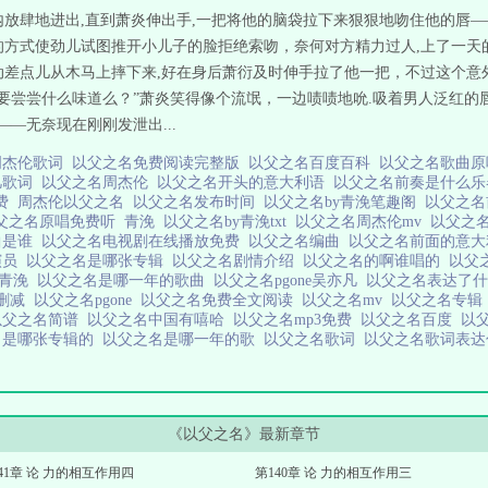
内放肆地进出,直到萧炎伸出手,一把将他的脑袋拉下来狠狠地吻住他的唇—
的方式使劲儿试图推开小儿子的脸拒绝索吻，奈何对方精力过人,上了一天
动差点儿从木马上摔下来,好在身后萧衍及时伸手拉了他一把，不过这个意
要尝尝什么味道么？”萧炎笑得像个流氓，一边啧啧地吮.吸着男人泛红的
—无奈现在刚刚发泄出...
周杰伦歌词
以父之名免费阅读完整版
以父之名百度百科
以父之名歌曲
凡歌词
以父之名周杰伦
以父之名开头的意大利语
以父之名前奏是什么
免费
周杰伦以父之名
以父之名发布时间
以父之名by青浼笔趣阁
以父之
父之名原唱免费听
青浼
以父之名by青浼txt
以父之名周杰伦mv
以父之
曲是谁
以父之名电视剧在线播放免费
以父之名编曲
以父之名前面的意
演员
以父之名是哪张专辑
以父之名剧情介绍
以父之名的啊谁唱的
以父
 青浼
以父之名是哪一年的歌曲
以父之名pgone吴亦凡
以父之名表达了
无删减
以父之名pgone
以父之名免费全文阅读
以父之名mv
以父之名专
以父之名简谱
以父之名中国有嘻哈
以父之名mp3免费
以父之名百度
以
名是哪张专辑的
以父之名是哪一年的歌
以父之名歌词
以父之名歌词表
《以父之名》最新章节
41章 论 力的相互作用四
第140章 论 力的相互作用三