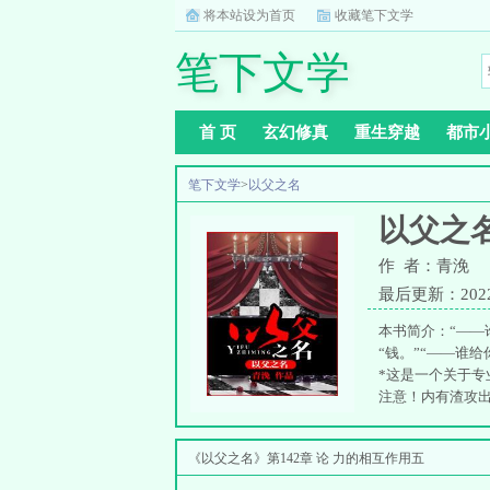
将本站设为首页
收藏笔下文学
笔下文学
首 页
玄幻修真
重生穿越
都市
笔下文学
>
以父之名
以父之
作 者：青浼
最后更新：2022-0
本书简介：“——
“钱。”“——谁
*这是一个关于专
注意！内有渣攻出
各地的盗文小伙伴们
《以父之名》第142章 论 力的相互作用五