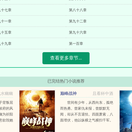
八十七章
第八十八章
九十一章
第九十二章
九十五章
第九十六章
九十九章
第一百章
查看更多章节...
已完结热门小说推荐
浅水幽幽
巅峰战神
且看杯中酒
子背叛屈
世间有少年，从西向东，孤绝
侯府的风
而热勇。曾家仇未报，曾默默无
幽为祈阳
闻，却从不言退怯。四面萧索，八
意欲毁她
面埋伏，他以纵横之气横扫千军。
相同的骗
山是山，河是河。苍穹大地，众生