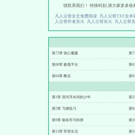
馈联系我们！ 特殊时刻,请大家多多收藏支持：
凡人尘骨全文免费阅读
凡人尘骨TXT全
人尘骨作者东火
凡人尘骨东火
凡人尘骨
第72章 蚀心魔藤
第7
第68章 败逃平台
第6
第64章 断后
第6
第1章 清河浑水间的少年
第
第5章 飞镖练习
第6
第9章 催命符与抉择
第1
第13章 军营生活
第1