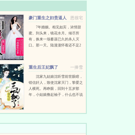
豪门重生之妇贵逼人
恩很宅
7年婚姻。相见如宾，浓情甜
蜜。到头来，镜花水月。倾尽所
有，换来一场蓄谋已久的杀人灭
口。那一天。陆漫漫怀着还不足2
月的孩子，死于一场车祸。离奇的
车祸，却意外获得重生。...
重生后王妃飘了
一捧雪
沈家九姑娘沈听雪前世眼瞎，
错信奸人，致使沈家灭门，挚爱之
人横死。再睁眼，回到十五岁那
年，小姑娘撸起袖子，什么也不说
就是干！众人发现，九姑娘那个草
包不草了，有美貌有手段，还会撒
娇求抱抱。而那传闻中狠辣冷厉的
定北王，却伸手将小姑娘抱在...