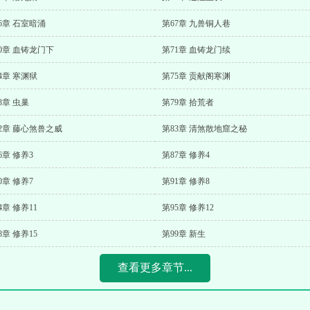
6章 石室暗涌
第67章 九兽铜人巷
0章 血铸龙门下
第71章 血铸龙门续
4章 寒渊狱
第75章 贡献阁寒渊
8章 虫巢
第79章 拾荒者
2章 藤心煞兽之威
第83章 清煞散地窟之秘
6章 修养3
第87章 修养4
0章 修养7
第91章 修养8
4章 修养11
第95章 修养12
8章 修养15
第99章 新生
查看更多章节...