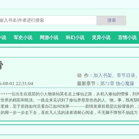
搜索
小说
军史小说
网游小说
科幻小说
灵异小说
言情小说
骨
动 作：
加入书架
、
章节目录
8-01 22:31:04
最新章节：
第72章 蚀心魔藤
++++一位出生在底层的小人物洛灿莫名走上修仙之路，从初入修仙的懵懂，到
个世界的精彩和暗淡。一路走来见识到了修仙界形形色色的人、物、事，既有阴
会更难，至于前路如何且看自己如何抉择————剧情发展前期是比较缓慢的，
己的脚一步一步走下去，喜欢凡人流的读者请耐心阅读，不无脑不降智不崩战力