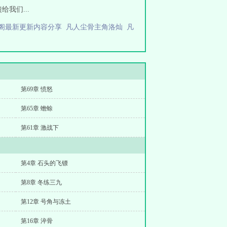
给我们...
阁最新更新内容分享
凡人尘骨主角洛灿
凡
第69章 愤怒
第65章 蟾蜍
第61章 激战下
第4章 石头的飞镖
第8章 冬练三九
第12章 号角与冻土
第16章 淬骨