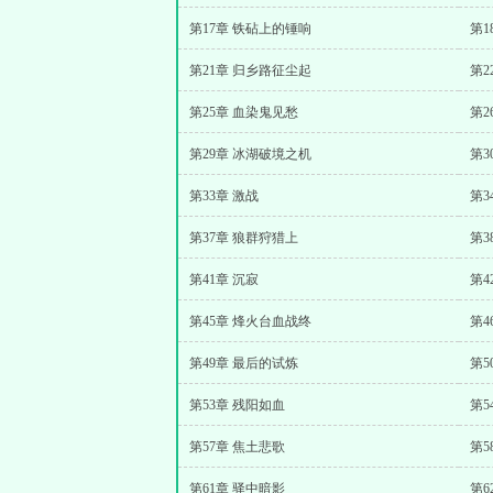
第17章 铁砧上的锤响
第1
第21章 归乡路征尘起
第2
第25章 血染鬼见愁
第2
第29章 冰湖破境之机
第3
第33章 激战
第3
第37章 狼群狩猎上
第3
第41章 沉寂
第4
第45章 烽火台血战终
第4
第49章 最后的试炼
第5
第53章 残阳如血
第5
第57章 焦土悲歌
第5
第61章 驿中暗影
第6