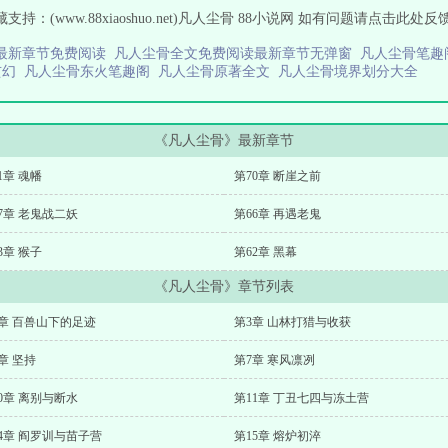
(www.88xiaoshuo.net)凡人尘骨 88小说网 如有问题请点击此处反馈
本最新章节免费阅读
凡人尘骨全文免费阅读最新章节无弹窗
凡人尘骨笔趣
玄幻
凡人尘骨东火笔趣阁
凡人尘骨原著全文
凡人尘骨境界划分大全
《凡人尘骨》最新章节
1章 魂幡
第70章 断崖之前
7章 老鬼战二妖
第66章 再遇老鬼
3章 猴子
第62章 黑幕
《凡人尘骨》章节列表
2章 百兽山下的足迹
第3章 山林打猎与收获
章 坚持
第7章 寒风凛冽
0章 离别与断水
第11章 丁丑七四与冻土营
4章 阎罗训与苗子营
第15章 熔炉初淬