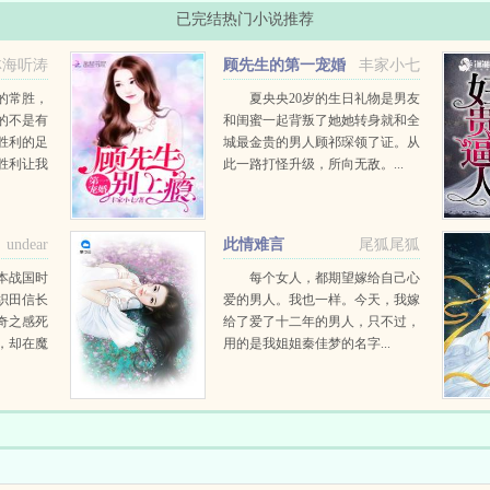
已完结热门小说推荐
林海听涛
顾先生的第一宠婚
丰家小七
的常胜，
夏央央20岁的生日礼物是男友
的不是有
和闺蜜一起背叛了她她转身就和全
胜利的足
城最金贵的男人顾祁琛领了证。从
胜利让我
此一路打怪升级，所向无敌。...
讨厌做一
undear
此情难言
尾狐尾狐
本战国时
每个女人，都期望嫁给自己心
织田信长
爱的男人。我也一样。今天，我嫁
奇之感死
给了爱了十二年的男人，只不过，
，却在魔
用的是我姐姐秦佳梦的名字...
空变动。
做木下藤
前...