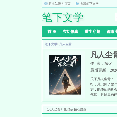
将本站设为首页
收藏笔下文学
笔下文学
首 页
玄幻修真
重生穿越
都市
笔下文学
>
凡人尘骨
凡人尘
作 者：东火
最后更新：2026-0
关于凡人尘骨：+
打，见识到了整
难，能修仙的机
气运，只能靠自
东火
《凡人尘骨》第72章 蚀心魔藤