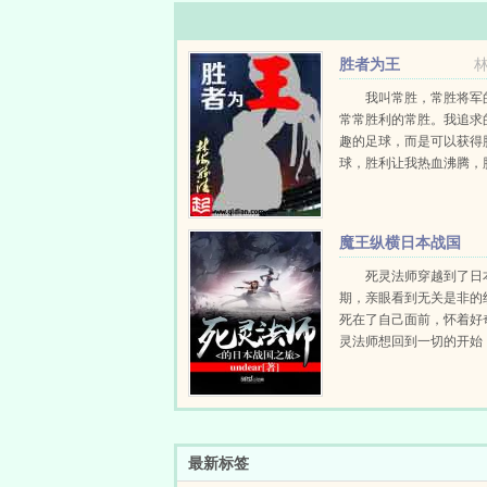
胜者为王
我叫常胜，常胜将军
常常胜利的常胜。我追求
趣的足球，而是可以获得
球，胜利让我热血沸腾，
觉得足球有趣！如果你也
个失败者...
魔王纵横日本战国
死灵法师穿越到了日
期，亲眼看到无关是非的
死在了自己面前，怀着好
灵法师想回到一切的开始
法中出了事故，引起了时
等他醒来的时候，一个叫
吉郎的小姑娘出现在了他的面
最新标签