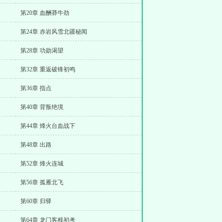
第20章 血酬莽牛劲
第24章 赤岩风雪北疆秘闻
第28章 功勋渴望
第32章 重返破锋初鸣
第36章 指点
第40章 背叛绝境
第44章 烽火台血战下
第48章 出路
第52章 烽火连城
第56章 孤雁北飞
第60章 归驿
第64章 龙门客栈初考