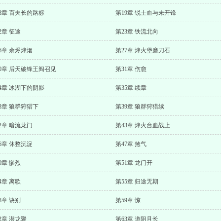
8章 百夫长的路标
第19章 锐士血与未开锋
2章 征途
第23章 铁流北向
6章 余烬烽烟
第27章 烽火堡磨刀石
0章 后天破锋王阎召见
第31章 伤愈
4章 冰湖下的阴影
第35章 续章
8章 狼群狩猎下
第39章 狼群狩猎续
2章 暗流龙门
第43章 烽火台血战上
6章 休整沉淀
第47章 煞气
0章 惨烈
第51章 龙门开
4章 离歌
第55章 归途无期
8章 诀别
第59章 惊
2章 潜龙聚
第63章 道阻且长