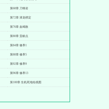
第68章 刀锋岩
第72章 潜龙榜定
第76章 血竭散
第80章 贡献点
第84章 修养1
第88章 修养5
第92章 修养9
第96章 修养13
第100章 生机死地绘残图