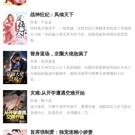
战神狂妃：凤倾天下
作者：千朵朵
特种鬼才盛浅予，一朝穿越，没想到自己再醒来竟然成了丞相府
大小姐！本应嫁入誉王府为世子妃，却被庶妹和未婚夫双双背
叛...
替身退场，京圈大佬急疯了
作者：笑语晏晏
沈家太子爷对女人出了名的挑剔，向暖却靠着那张和他白月光三
分相似的脸成功被挑中。她扮演着乖巧懂事天真懵懂的小白
花，...
灾难:从开学遭遇空难开始
作者：酥小皮
强力推荐，只爽不虐开学途中，遭遇空难。满载四百人的飞机往
龙国中心，坠落而去，全球瞩目，万...
首席强制爱：独宠迷糊小娇妻