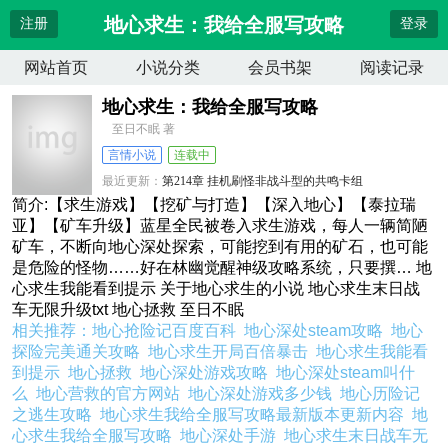
地心求生：我给全服写攻略
注册
登录
网站首页
小说分类
会员书架
阅读记录
地心求生：我给全服写攻略
至日不眠 著
言情小说
连载中
最近更新：
第214章 挂机刷怪非战斗型的共鸣卡组
更新时间：
2026-08-07 04:45:07
简介:【求生游戏】【挖矿与打造】【深入地心】【泰拉瑞
亚】【矿车升级】蓝星全民被卷入求生游戏，每人一辆简陋
矿车，不断向地心深处探索，可能挖到有用的矿石，也可能
是危险的怪物……好在林幽觉醒神级攻略系统，只要撰… 地
心求生我能看到提示 关于地心求生的小说 地心求生末日战
车无限升级txt 地心拯救 至日不眠
相关推荐：
地心抢险记百度百科
地心深处steam攻略
地心
探险完美通关攻略
地心求生开局百倍暴击
地心求生我能看
到提示
地心拯救
地心深处游戏攻略
地心深处steam叫什
么
地心营救的官方网站
地心深处游戏多少钱
地心历险记
之逃生攻略
地心求生我给全服写攻略最新版本更新内容
地
心求生我给全服写攻略
地心深处手游
地心求生末日战车无