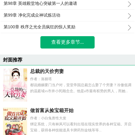
第98章 英雄殿堂地心突破第一人的邀请
第99章 净化完成众神试炼活动
第100章 秩序之光全员疯狂的惊人奖励
查看更多章节...
封面推荐
总裁的天价穷妻
作者：洛丽塔
都说婚姻要门当户对，堂堂帝国总裁怎么娶了个穷妻？冷傲低调
的温庭域vs市井小民顾念念。他是a市最有权势的男人，而她...
做首富从捡宝箱开始
作者：小白兔兽性大发
绑定系统，只有林风可以看到出现在现实世界的各种宝箱。开启
宝箱，获得各种技能道具卡牌药剂金钱等等...