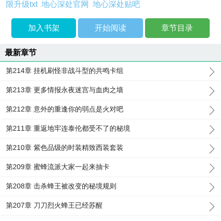
限升级txt
地心深处官网
地心深处贴吧
加入书架
开始阅读
章节目录
最新章节
第214章 挂机刷怪非战斗型的共鸣卡组
第213章 更多情报永夜迷宫与血肉之墙
第212章 意外的重逢你的弱点是火对吧
第211章 重返地牢连泰伦都受不了的秘境
第210章 紫色品级的时装精致西装套装
第209章 蜜蜂流派大家一起来抽卡
第208章 击杀蜂王被改变的秘境规则
第207章 刀刀烈火蜂王已经苏醒