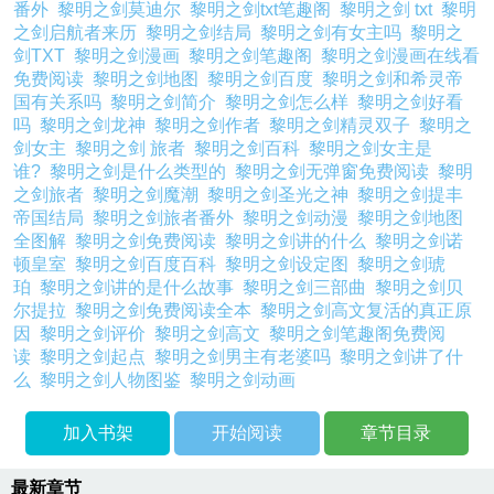
番外
黎明之剑莫迪尔
黎明之剑txt笔趣阁
黎明之剑 txt
黎明
之剑启航者来历
黎明之剑结局
黎明之剑有女主吗
黎明之
剑TXT
黎明之剑漫画
黎明之剑笔趣阁
黎明之剑漫画在线看
免费阅读
黎明之剑地图
黎明之剑百度
黎明之剑和希灵帝
国有关系吗
黎明之剑简介
黎明之剑怎么样
黎明之剑好看
吗
黎明之剑龙神
黎明之剑作者
黎明之剑精灵双子
黎明之
剑女主
黎明之剑 旅者
黎明之剑百科
黎明之剑女主是
谁?
黎明之剑是什么类型的
黎明之剑无弹窗免费阅读
黎明
之剑旅者
黎明之剑魔潮
黎明之剑圣光之神
黎明之剑提丰
帝国结局
黎明之剑旅者番外
黎明之剑动漫
黎明之剑地图
全图解
黎明之剑免费阅读
黎明之剑讲的什么
黎明之剑诺
顿皇室
黎明之剑百度百科
黎明之剑设定图
黎明之剑琥
珀
黎明之剑讲的是什么故事
黎明之剑三部曲
黎明之剑贝
尔提拉
黎明之剑免费阅读全本
黎明之剑高文复活的真正原
因
黎明之剑评价
黎明之剑高文
黎明之剑笔趣阁免费阅
读
黎明之剑起点
黎明之剑男主有老婆吗
黎明之剑讲了什
么
黎明之剑人物图鉴
黎明之剑动画
加入书架
开始阅读
章节目录
最新章节