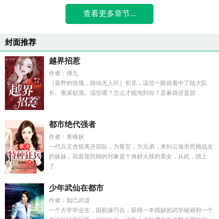
查看更多章节...
封面推荐
越界招惹
作者：傅九
［最野的玫瑰，躁动无人区］初见，温弦一眼就看中了陆大队
长。垂涎欲滴。温弦嗯？怎么才能泡到你？是麻袋还是甜...
都市绝代强者
作者：青锋妖
一代兵王含恨离开部队，为誓言，为兄弟，来到云海市照顾战友
的妹妹，却发现照顾的对象是个身材火辣的美女，从此，踏上
了...
少年武仙在都市
作者：知己武道
一个大学毕业生，因机缘巧合，获得一本残缺的武学秘籍和一个