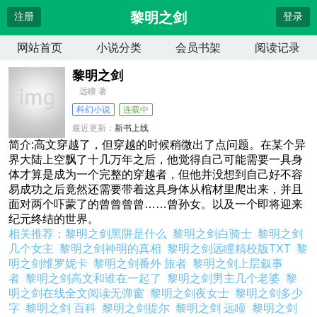
黎明之剑
注册
登录
网站首页
小说分类
会员书架
阅读记录
黎明之剑
远瞳 著
科幻小说
连载中
最近更新：
新书上线
更新时间：
2022-07-13 03:56:32
简介:高文穿越了，但穿越的时候稍微出了点问题。在某个异
界大陆上空飘了十几万年之后，他觉得自己可能需要一具身
体才算是成为一个完整的穿越者，但他并没想到自己好不容
易成功之后竟然还需要带着这具身体从棺材里爬出来，并且
面对两个吓蒙了的曾曾曾曾……曾孙女。以及一个即将迎来
纪元终结的世界。
相关推荐：
黎明之剑黑阱是什么
黎明之剑白骑士
黎明之剑
几个女主
黎明之剑神明的真相
黎明之剑远瞳精校版TXT
黎
明之剑维罗妮卡
黎明之剑番外 旅者
黎明之剑上层叙事
者
黎明之剑高文和谁在一起了
黎明之剑男主几个老婆
黎
明之剑在线全文阅读无弹窗
黎明之剑夜女士
黎明之剑多少
字
黎明之剑 百科
黎明之剑提尔
黎明之剑 远瞳
黎明之剑