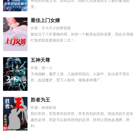
奇怪的玲珑宝塔。自此以后，他的人生际遇发生了翻天覆地的
变...
最佳上门女婿
作者：不大不小的梦想家
被迫当了八年废物的我，却有一个貌美如花的老婆，现在丈母娘
打算把我老婆推给富二代！...
五神天尊
作者：第一人
天地崩解，魔罗入侵，人族拼死抵抗。人族中，执法者不畏生
死，血战魔罗，受万人敬仰。修炼者神通广...
胜者为王
作者：林海听涛
我叫常胜，常胜将军的常胜，常常胜利的常胜。我追求的不是有
趣的足球，而是可以获得胜利的足球，胜利让我热血沸腾，胜
利...