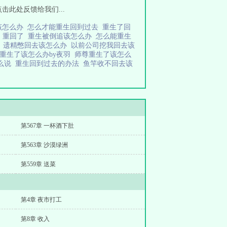
点击此处反馈给我们...
该怎么办
怎么才能重生回到过去
重生了回
办
重回了
重生被倒追该怎么办
怎么能重生
读
遗精憋回去该怎么办
以前公司挖我回去该
重生了该怎么办by夜羽
师尊重生了该怎么
怎么说
重生回到过去的办法
鱼竿收不回去该
第567章 一杯酒下肚
第563章 沙漠绿洲
第559章 送菜
第4章 夜市打工
第8章 收入