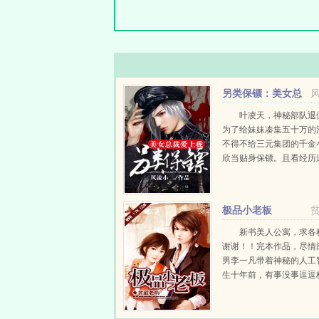
另类保镖：美女总
裁爱上我
叶凌天，神秘部队退
为了给妹妹凑集五十万的
不得不给三元集团的千金
欣当贴身保镖。且看经历
死的铮铮硬汉叶凌天如何
华都市里走出属于自己的
凡的路来。...
极品小老板
新书美人公寓，求各
谢谢！！完本作品，尽情
男李一凡带着神秘的人工
生十年前，有事没事逗逗
彩票，凭借着超前...