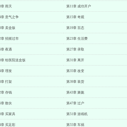
0章 雨天
第11章 成功开户
4章 意气之争
第15章 奇观
8章 卖盒饭
第19章 百态
2章 招摇过市
第23章 生活费
6章 夜遇
第27章 录取
0章 给医院送盒饭
第31章 离开
4章 理发
第35章 改变
8章 打架
第39章 装货
2章 存钱
第43章 旖旎
6章 散伙
第47章 过户
0章 买家具
第51章 游戏机
4章 买足彩
第55章 车祸