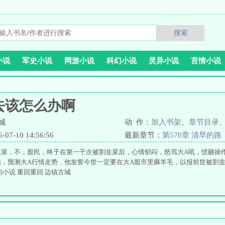
搜索
小说
军史小说
网游小说
科幻小说
灵异小说
言情小说
去该怎么办啊
城
动 作：
加入书架
、
章节目录
7-10 14:56:56
最新章节：
第570章 清早的路
菜，不，股民，终于在第一千次被割韭菜后，心情郁闷，怒骂大A吼，愤砸操作
，预测大A行情走势，他发誓今世一定要在大A股市里薅羊毛，以报前世被割韭菜的
的小说 重回重回 边镇古城