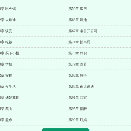
8章 吃火锅
第59章 库房
2章 去蹦迪
第63章 舞池
6章 谈妥
第67章 准备开公司
0章 吃饭
第71章 拍马屁
4章 买下小楼
第75章 辞职
8章 学校
第79章 查看
2章 安排
第83章 感悟
6章 夜生活
第87章 夜店蹦迪
0章 姥姥离世
第91章 回家
4章 爬山
第95章 宿醉
8章 盘点
第99章 订婚