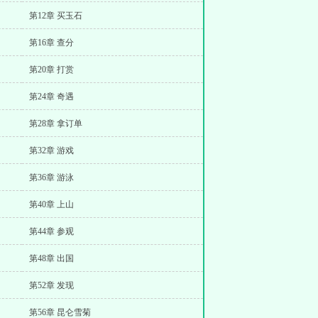
第12章 买玉石
第16章 查分
第20章 打赏
第24章 奇遇
第28章 拿订单
第32章 游戏
第36章 游泳
第40章 上山
第44章 参观
第48章 出国
第52章 发现
第56章 昆仑雪菊