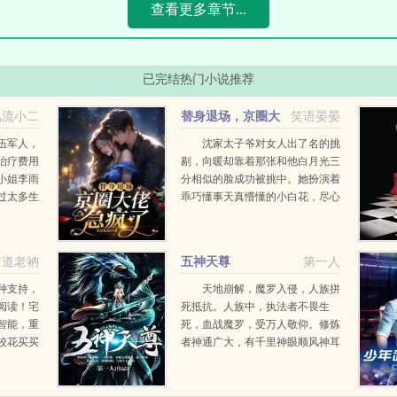
查看更多章节...
已完结热门小说推荐
风流小二
替身退场，京圈大
笑语晏晏
佬急疯了
伍军人，
沈家太子爷对女人出了名的挑
治疗费用
剔，向暖却靠着那张和他白月光三
小姐李雨
分相似的脸成功被挑中。她扮演着
过太多生
乖巧懂事天真懵懂的小白花，尽心
在这个繁
尽力的做好替身的职责。沈宴时对
一条不平
她也大方，她跟他这两年得了不少
好资源，让她从一个籍籍无名的小
贫道老衲
五神天尊
第一人
龙套，被捧成了小有名气的二...
种支持，
天地崩解，魔罗入侵，人族拼
阅读！宅
死抵抗。人族中，执法者不畏生
智能，重
死，血战魔罗，受万人敬仰。修炼
校花买买
者神通广大，有千里神眼顺风神耳
起死回生七十二变孔木，便是一位
神通广大的执法者。...