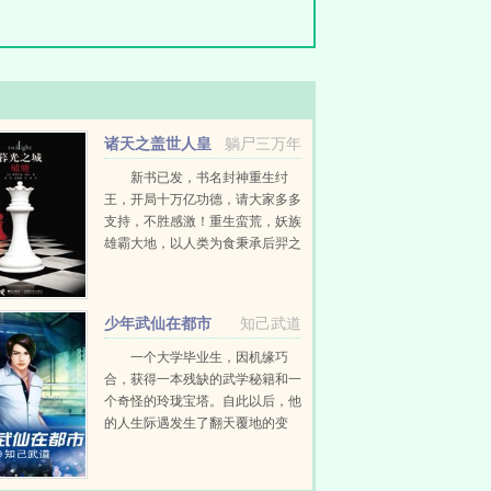
诸天之盖世人皇
躺尸三万年
新书已发，书名封神重生纣
王，开局十万亿功德，请大家多多
支持，不胜感激！重生蛮荒，妖族
雄霸大地，以人类为食秉承后羿之
名，得造化神器诸天造化塔穿越万
千世界，纳诸天造化于一身大宋武
侠中，他反掌镇压四方，定鼎河
少年武仙在都市
知己武道
山！风云中，他炼...
一个大学毕业生，因机缘巧
合，获得一本残缺的武学秘籍和一
个奇怪的玲珑宝塔。自此以后，他
的人生际遇发生了翻天覆地的变
化！...