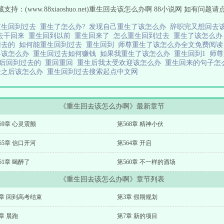
：(www.88xiaoshuo.net)重生回去该怎么办啊 88小说网 如有问题请
重生回到过去
重生了怎么办?
发现自己重生了该怎么办
辞职完又想回去
去干回来
重生回到以前
重生回来了
怎么重生回到过去
重生了该怎么
回去的
如何能重生回到过去
重生回到
师尊重生了该怎么办全文免费阅
兽该怎么办
重生回过去如何赚钱
如果我重生了该怎么办
重生回到1
师尊
后回到过去的
重回重回
重生后我太受欢迎该怎么办
重生回来的句子
关之后该怎么办
重生回到过去搜索起点中文网
《重生回去该怎么办啊》最新章节
69章 心灵震颤
第568章 精神小伙
65章 信口开河
第564章 开启
61章 喝醉了
第560章 不一样的酒场
《重生回去该怎么办啊》章节列表
章 回到高考结束
第3章 假期规划
章 晨跑
第7章 新的项目